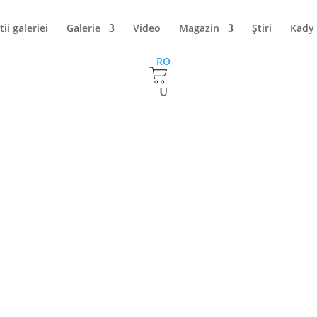
tii galeriei
Galerie
Video
Magazin
Ştiri
Kady
RO
ru de păpuși? Da-le acest link.
februarie 2020, prima ediție a
Rafi Peer Puppet Festival
. Acesta va a
a Clifton din Karachi, Pakistan. Organizatorii festivalului acoperă
eatru de păpuși din România. Celelalte cheltuieli legate de partici
e următoarele date de contact:
10