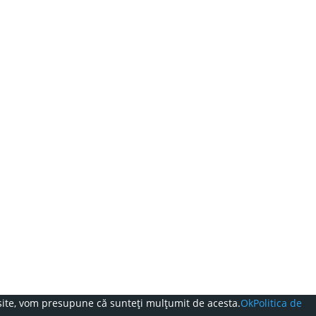
t site, vom presupune că sunteți mulțumit de acesta.
Ok
Politica de