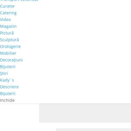
Email:
saadan.peerzada@rafipeer.com
Curator
Catering
În cazul participării la festival, trupa este rug
Video
Magazin
Pictură
Sculptură
Orologerie
Introdu Comentariu
Mobilier
Adresa ta de email nu va fi publicată.
Câmpuril
Decoraţiuni
Bijuterii
Comentariu
*
Ştiri
Kady`s
Descriere
Bijuterii
Inchide