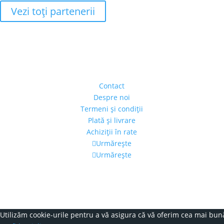
Vezi toţi partenerii
Adresa
Strada Piaţa Amzei, nr.5, Ap 14,
sect. 1, Bucureşti, România
(intrarea se face prin gang)
Contact
Despre noi
Termeni şi condiţii
Plată şi livrare
Achiziţii în rate
Urmărește
Urmărește
Program
Luni – Vineri: 11:00 – 19:00
Sâmbătă: 11:00 – 14:00
Utilizăm cookie-urile pentru a vă asigura că vă oferim cea mai bună