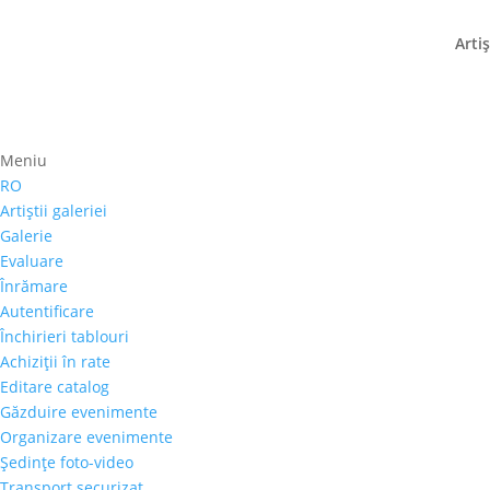
Artiş
Stii vreo trupă de teat
Meniu
RO
27 noiembrie 2019
|
stiri
Artiştii galeriei
Galerie
Evaluare
Înrămare
Autentificare
Rafi Peer Theatre
organizează, în perioada 7–9 
Închirieri tablouri
loc în parcul Bagh Ibne Qasim, situat lângă plaj
Achiziţii în rate
cheltuielile cu cazarea și masa unei trupe de t
Editare catalog
la festival cad în sarcina participanților.
Găzduire evenimente
Pentru informații suplimentare, pot fi utilizat
Organizare evenimente
Şedinţe foto-video
Tel: 0092 42 35322292-93 sau 0002 300 842 40
Transport securizat