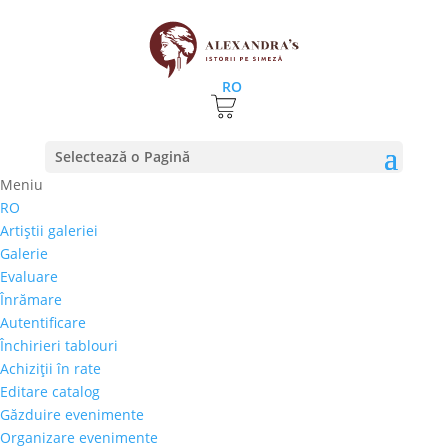
RO
Prima pagină
⚊ Ţară de provenienţă produs ⚊
Selectează o Pagină
Austria
Meniu
Austria
RO
Artiştii galeriei
Preţ orientativ
Galerie
Autor
Evaluare
Perioada
Înrămare
Stil/Şcoală
Autentificare
Tip lucrare
Închirieri tablouri
Achiziţii în rate
Tehnică
Editare catalog
Temă
Găzduire evenimente
Organizare evenimente
Cai-Hipism
(0)