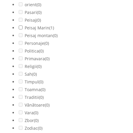
orient
(0)
Pasari
(0)
Peisaj
(0)
Peisaj Marin
(1)
Peisaj montan
(0)
Personaje
(0)
Politica
(0)
Primavara
(0)
Religii
(0)
Sah
(0)
Timpul
(0)
Toamna
(0)
Traditii
(0)
Vânătoare
(0)
Vara
(0)
Zbor
(0)
Zodiac
(0)