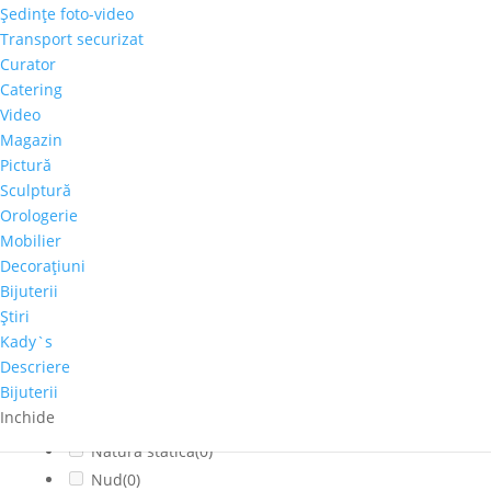
Şedinţe foto-video
Citadin
(0)
Transport securizat
Cladiri faimoase
(0)
Curator
Copaci-Padure
(0)
Catering
Copii
(0)
Video
Cosmos
(0)
Magazin
Pictură
Dragoste
(0)
Sculptură
Feminin
(1)
Orologerie
flori
(0)
Mobilier
Franta
(0)
Decoraţiuni
fructe
(0)
Bijuterii
fumat
(0)
Ştiri
Iarna
(0)
Kady`s
Interior
(0)
Descriere
Bijuterii
Montan
(0)
Inchide
muzica
(0)
Natura statica
(0)
Nud
(0)