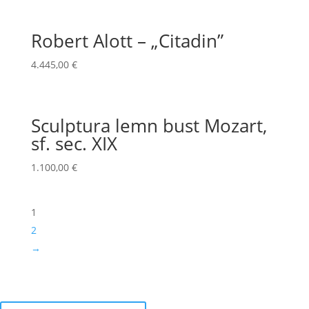
Robert Alott – „Citadin”
4.445,00
€
Sculptura lemn bust Mozart,
sf. sec. XIX
1.100,00
€
1
2
→