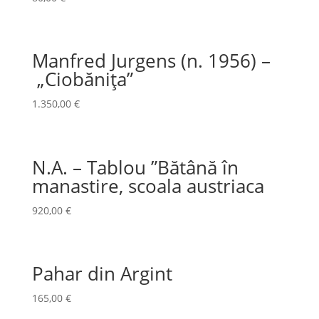
Manfred Jurgens (n. 1956) –
„Ciobănița”
1.350,00
€
N.A. – Tablou ”Bătână în
manastire, scoala austriaca
920,00
€
Pahar din Argint
165,00
€