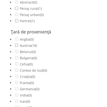
Abstract
(0)
Peisaj rural
(1)
Peisaj urban
(0)
Portret
(1)
Ţară de provenienţă
Anglia
(0)
Austria
(18)
Belarus
(0)
Bulgaria
(0)
Cehia
(0)
Coreea de Sud
(0)
Croația
(0)
Franta
(0)
Germania
(0)
india
(0)
Iran
(0)