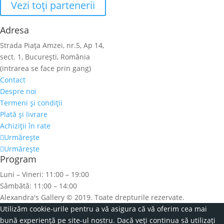
Vezi toţi partenerii
Adresa
Strada Piaţa Amzei, nr.5, Ap 14,
sect. 1, Bucureşti, România
(intrarea se face prin gang)
Contact
Despre noi
Termeni şi condiţii
Plată şi livrare
Achiziţii în rate
Urmărește
Urmărește
Program
Luni – Vineri: 11:00 – 19:00
Sâmbătă: 11:00 – 14:00
Alexandra's Gallery © 2019. Toate drepturile rezervate.
Utilizăm cookie-urile pentru a vă asigura că vă oferim cea mai
bună experiență pe site-ul nostru. Dacă veți continua să utilizați