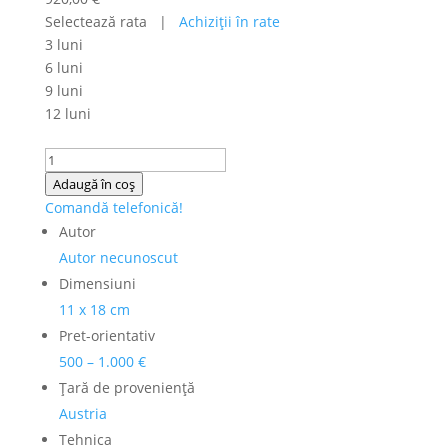
Selectează rata |
Achiziţii în rate
3 luni
6 luni
9 luni
12 luni
Cantitate
N.A.
Adaugă în coș
-
Comandă telefonică!
Tablou
Autor
”Bătână
Autor necunoscut
în
Dimensiuni
manastire,
11 x 18 cm
scoala
Pret-orientativ
austriaca
500 – 1.000 €
Ţară de provenienţă
Austria
Tehnica