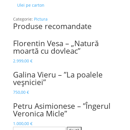
Ulei pe carton
Categorie:
Pictura
Produse recomandate
Florentin Vesa – „Natură
moartă cu dovleac”
2.999,00
€
Galina Vieru – ”La poalele
veșniciei”
750,00
€
Petru Asimionese – ”Îngerul
Veronica Micle”
1.000,00
€
Caută