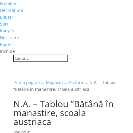
Mobilier
Decoraţiuni
Bijuterii
Ştiri
Kady`s
Descriere
Bijuterii
Inchide
Prima pagină
⚊
Magazin
⚊
Pictura
⚊ N.A. – Tablou
”Bătână în manastire, scoala austriaca
N.A. – Tablou ”Bătână în
manastire, scoala
austriaca
920,00
€