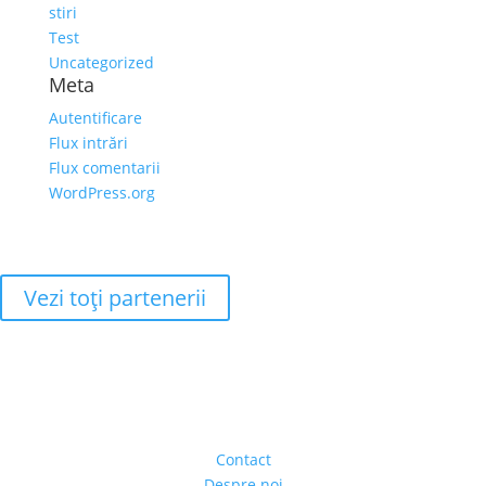
stiri
Test
Uncategorized
Meta
Autentificare
Flux intrări
Flux comentarii
WordPress.org
Vezi toţi partenerii
Adresa
Strada Piaţa Amzei, nr.5, Ap 14,
sect. 1, Bucureşti, România
(intrarea se face prin gang)
Contact
Despre noi