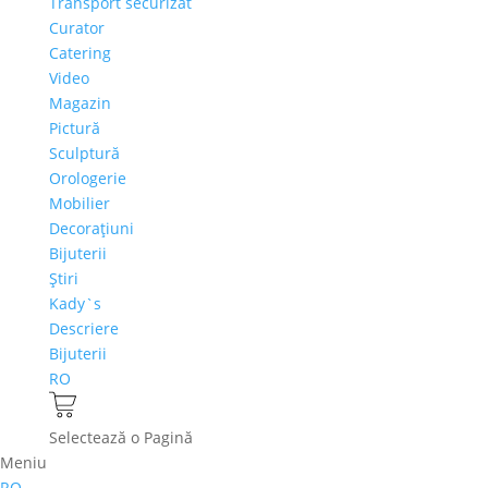
Transport securizat
Curator
Catering
Video
Magazin
Pictură
Sculptură
Orologerie
Mobilier
Decoraţiuni
Bijuterii
Ştiri
Kady`s
Descriere
Bijuterii
RO
Selectează o Pagină
Meniu
RO