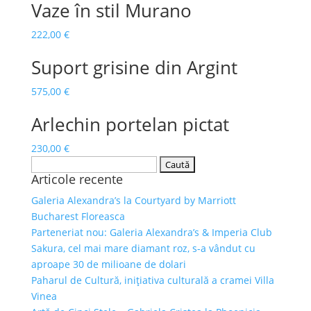
Vaze în stil Murano
222,00
€
Suport grisine din Argint
575,00
€
Arlechin portelan pictat
230,00
€
Caută
Articole recente
după:
Galeria Alexandra’s la Courtyard by Marriott
Bucharest Floreasca
Parteneriat nou: Galeria Alexandra’s & Imperia Club
Sakura, cel mai mare diamant roz, s-a vândut cu
aproape 30 de milioane de dolari
Paharul de Cultură, inițiativa culturală a cramei Villa
Vinea