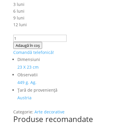
3 luni
6 luni
9 luni
12 luni
Cantitate
Fructiera
Adaugă în coș
din
Comandă telefonică!
Argint
Dimensiuni
"Cap
23 X 23 cm
Diana"
Observatii
449 g. Ag.
Ţară de provenienţă
Austria
Categorie:
Arte decorative
Produse recomandate