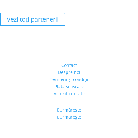
Vezi toţi partenerii
Adresa
Strada Piaţa Amzei, nr.5, Ap 14,
sect. 1, Bucureşti, România
(intrarea se face prin gang)
Contact
Despre noi
Termeni şi condiţii
Plată şi livrare
Achiziţii în rate
Urmărește
Urmărește
Program
Luni – Vineri: 11:00 – 19:00