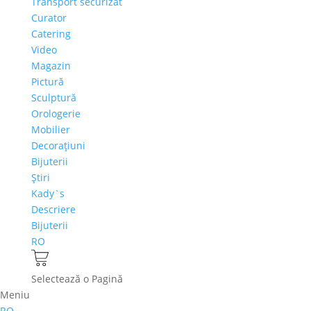
Transport securizat
Curator
Catering
Video
Magazin
Pictură
Sculptură
Orologerie
Mobilier
Decoraţiuni
Bijuterii
Ştiri
Kady`s
Descriere
Bijuterii
RO
Selectează o Pagină
Meniu
RO