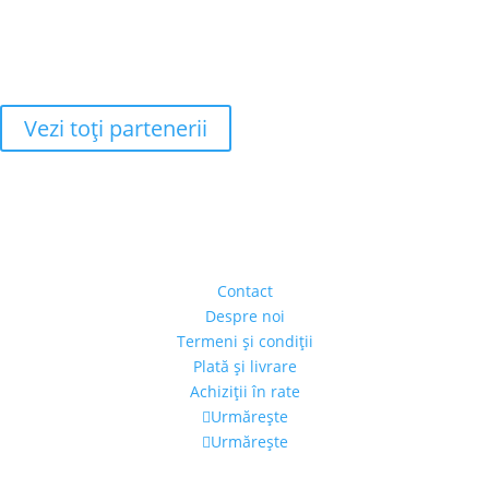
Vezi toţi partenerii
Adresa
Strada Piaţa Amzei, nr.5, Ap 14,
sect. 1, Bucureşti, România
(intrarea se face prin gang)
Contact
Despre noi
Termeni şi condiţii
Plată şi livrare
Achiziţii în rate
Urmărește
Urmărește
Program