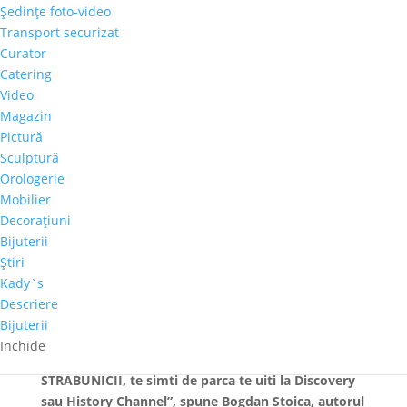
Şedinţe foto-video
exemplu, se numea
„săniuș de-am’picioarele”
. Cartea
Transport securizat
include cele mai importante pasaje din manualele
Curator
de schi ale vremii, informații despre echipamentul
Catering
folosit atunci, detalii despre implicarea familiei
Video
regale a României în dezvoltarea sporturilor de
Magazin
iarnă, informații despre cum și unde se cazau,
Pictură
mâncau și se distrau cei care schiau, plus o mulțime
Sculptură
de fotografii de epocă pe care nu o să le găsiți
Orologerie
niciodată pe internet.
Mobilier
Colectia STRABUNICII reuneste cinci carti de
Decoraţiuni
vacanta destinate celor ce vor lecturi usoare despre
Bijuterii
lucrurile complicate din istoria Romaniei. „Din
Ştiri
pacate, istoria Romaniei se invata acum in doua
Kady`s
variante: cea de la scoala, plictisitoare, irelevanta si
Descriere
cretin-dogmatica, si varianta de pe wikipedia,
Bijuterii
facuta de cine stie cine, in cine stie ce scop. Cartile
Inchide
STRABUNICII sunt a treia cale. Citind o carte
STRABUNICII, te simti de parca te uiti la Discovery
sau History Channel”, spune Bogdan Stoica, autorul