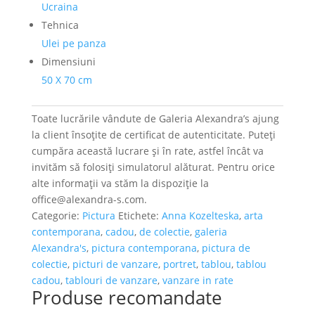
Ucraina
Tehnica
Ulei pe panza
Dimensiuni
50 X 70 cm
Toate lucrările vândute de Galeria Alexandra’s ajung
la client însoțite de certificat de autenticitate. Puteți
cumpăra această lucrare și în rate, astfel încât va
invităm să folosiți simulatorul alăturat. Pentru orice
alte informații va stăm la dispoziție la
office@alexandra-s.com.
Categorie:
Pictura
Etichete:
Anna Kozelteska
,
arta
contemporana
,
cadou
,
de colectie
,
galeria
Alexandra's
,
pictura contemporana
,
pictura de
colectie
,
picturi de vanzare
,
portret
,
tablou
,
tablou
cadou
,
tablouri de vanzare
,
vanzare in rate
Produse recomandate