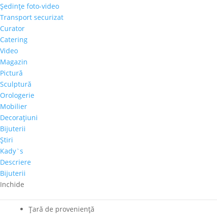
Cantitate
Şedinţe foto-video
Anna
Transport securizat
Kozelteska
Curator
Adaugă în coș
-
Catering
"Pomi"
Video
Comandă telefonică!
Magazin
Pictură
Tema
Sculptură
Orologerie
Peisaj
Mobilier
Autor
Decoraţiuni
Anna Kozelteska
Bijuterii
Culoare dominanta
Ştiri
Rosu
,
Verde
Kady`s
Perioadă
Descriere
2001-2020
Bijuterii
Pret-orientativ
Inchide
500 – 1.000 €
Ţară de provenienţă