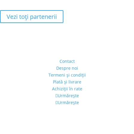
Vezi toţi partenerii
Adresa
Strada Piaţa Amzei, nr.5, Ap 14,
sect. 1, Bucureşti, România
(intrarea se face prin gang)
Contact
Despre noi
Termeni şi condiţii
Plată şi livrare
Achiziţii în rate
Urmărește
Urmărește
Program
Luni – Vineri: 11:00 – 19:00
Sâmbătă: 11:00 – 14:00
Alexandra's Gallery © 2019. Toate drepturile rezervate.