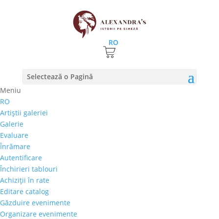
RO
Prima pagină
⚊
Magazin
⚊
Pictura
⚊ Anna
Selectează o Pagină
Kozelteska – „Pomi”
Meniu
RO
Anna Kozelteska – „Pomi”
Artiştii galeriei
Galerie
500,00
€
Evaluare
Selectează rata |
Achiziţii în rate
Înrămare
3 luni
Autentificare
6 luni
Închirieri tablouri
9 luni
Achiziţii în rate
12 luni
Editare catalog
Găzduire evenimente
Organizare evenimente