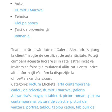
Autor
Dumitru Macovei
Tehnica
Ulei pe panza
Ţară de provenienţă
Romania
Toate lucrările vândute de Galeria Alexandra’s ajung
la client însoțite de certificat de autenticitate. Puteți
cumpăra această lucrare și în rate, astfel încât vă
invităm să folosiți simulatorul alăturat. Pentru orice
alte informații vă stăm la dispoziție la
office@alexandra-s.com.
Categorie:
Pictura
Etichete:
arta contemporana
,
cadou
,
de colectie
,
dumitru macovei
,
galeria
Alexandra's
,
magazin tablouri
,
pictori romani
,
pictura
contemporana
,
pictura de colectie
,
picturi de
vanzare
,
portret
,
tablou
,
tablou cadou
,
tablouri de