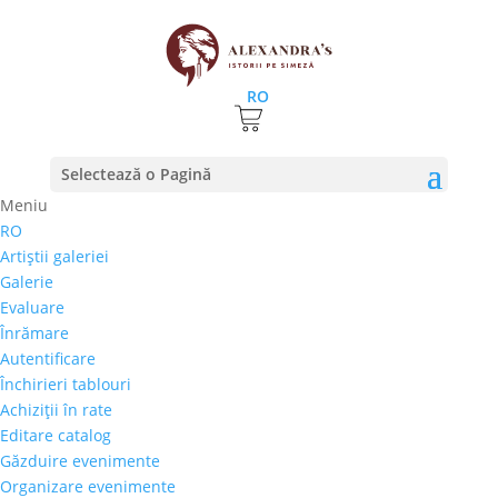
RO
Prima pagină
⚊
Magazin
⚊
Pictura
⚊ Dumitru
Selectează o Pagină
Macovei – „Balcic”
Meniu
RO
Dumitru Macovei –
Artiştii galeriei
„Balcic”
Galerie
Evaluare
800,00
€
Înrămare
Selectează rata |
Achiziţii în rate
Autentificare
3 luni
Închirieri tablouri
6 luni
Achiziţii în rate
9 luni
Editare catalog
12 luni
Găzduire evenimente
Organizare evenimente