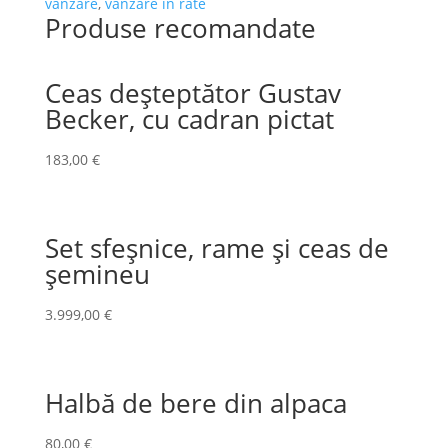
vanzare
,
vanzare in rate
Produse recomandate
Ceas deșteptător Gustav
Becker, cu cadran pictat
183,00
€
Set sfeșnice, rame și ceas de
șemineu
3.999,00
€
Halbă de bere din alpaca
80,00
€