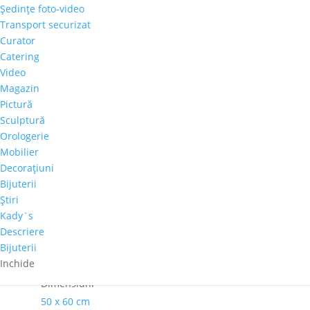
Şedinţe foto-video
Cantitate
Transport securizat
Dumitru
Curator
Macovei
Catering
Adaugă în coș
-
Video
"Balcic"
Magazin
Comandă telefonică!
Pictură
Sculptură
Orologerie
Perioadă
Mobilier
2001-2020
Decoraţiuni
Pret-orientativ
Bijuterii
500 – 1.000 €
Ştiri
Tema
Kady`s
Peisaj Marin
Descriere
Bijuterii
Culoare dominanta
Inchide
Rosu
Dimensiuni
50 x 60 cm