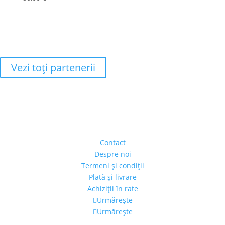
Vezi toţi partenerii
Adresa
Strada Piaţa Amzei, nr.5, Ap 14,
sect. 1, Bucureşti, România
(intrarea se face prin gang)
Contact
Despre noi
Termeni şi condiţii
Plată şi livrare
Achiziţii în rate
Urmărește
Urmărește
Program