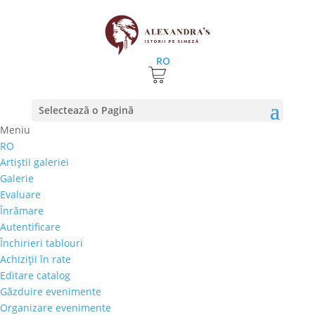
RO
Prima pagină
⚊
Magazin
⚊
Pictura
⚊ Lojze Kalinsk –
Selectează o Pagină
„Muza”
Meniu
RO
Lojze Kalinsk – „Muza”
Artiştii galeriei
Galerie
700,00
€
Evaluare
Selectează rata |
Achiziţii în rate
Înrămare
3 luni
Autentificare
6 luni
Închirieri tablouri
9 luni
Achiziţii în rate
12 luni
Editare catalog
Găzduire evenimente
Organizare evenimente