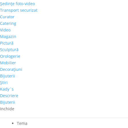
Cantitate
Şedinţe foto-video
Lojze
Transport securizat
Kalinsk
Curator
Adaugă în coș
-
Catering
"Muza"
Video
Comandă telefonică!
Magazin
Pictură
Autor
Sculptură
Orologerie
Lojze Kalinsk
Mobilier
Dimensiuni
Decoraţiuni
50cm x 70cm
Bijuterii
Perioadă
Ştiri
2001-2020
Kady`s
Tehnica
Descriere
Ulei pe panza
Bijuterii
Pret-orientativ
Inchide
500 – 1.000 €
Tema