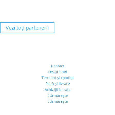
Vezi toţi partenerii
Adresa
Strada Piaţa Amzei, nr.5, Ap 14,
sect. 1, Bucureşti, România
(intrarea se face prin gang)
Contact
Despre noi
Termeni şi condiţii
Plată şi livrare
Achiziţii în rate
Urmărește
Urmărește
Program
Luni – Vineri: 11:00 – 19:00