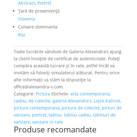
Abstract
,
Portret
Ţară de provenienţă
Slovenia
Culoare dominanta
Roz
Toate lucrările vândute de Galeria Alexandra’s ajung
la client însoțite de certificat de autenticitate. Puteți
cumpăra această lucrare și în rate, astfel încât va
invităm să folosiți simulatorul alăturat. Pentru orice
alte informații va stăm la dispoziție la
office@alexandra-s.com.
Categorie:
Pictura
Etichete:
arta contemporana
,
cadou
,
de colectie
,
galeria Alexandra's
,
Lojze Kalinsk
,
pictura contemporana
,
pictura de colectie
,
picturi de
vanzare
,
portret
,
tablou
,
tablou cadou
,
tablouri de
vanzare
,
vanzare in rate
Produse recomandate