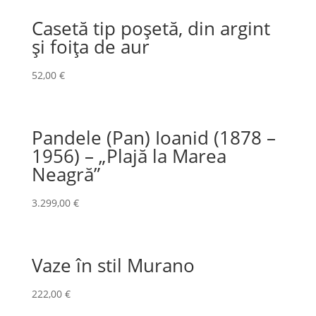
Casetă tip poșetă, din argint
și foița de aur
52,00
€
Pandele (Pan) Ioanid (1878 –
1956) – „Plajă la Marea
Neagră”
3.299,00
€
Vaze în stil Murano
222,00
€