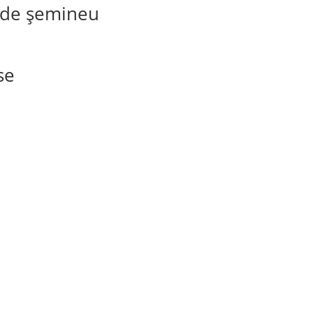
s de șemineu
se