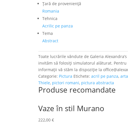
Ţară de provenienţă
Romania
Tehnica
Acrilic pe panza
Tema
Abstract
Toate lucrările vândute de Galeria Alexandra’s a
invităm să folosiți simulatorul alăturat. Pentr
informații vă stăm la dispoziție la office@alex
Categorie:
Pictura
Etichete:
acril pe panza
,
art
Thiele
,
pictori romani
,
pictura abstracta
Produse recomandate
Vaze în stil Murano
222,00
€