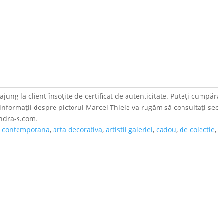
jung la client însoțite de certificat de autenticitate. Puteți cumpăra
u informații despre pictorul Marcel Thiele va rugăm să consultați s
andra-s.com.
a contemporana
,
arta decorativa
,
artistii galeriei
,
cadou
,
de colectie