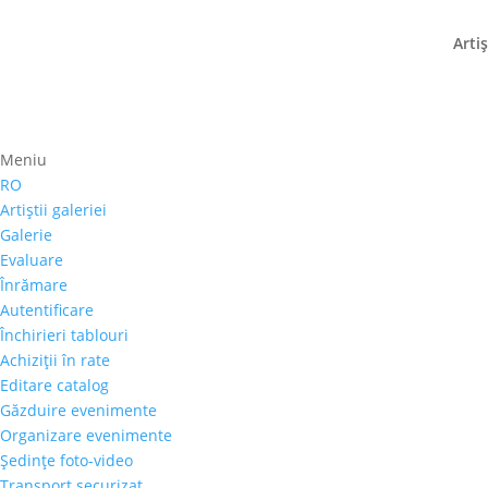
Artiş
Meniu
Prima pagină
⚊
Magazin
⚊
Pictura
⚊ Marcel Th
RO
Marcel Thiele – „Royal
Artiştii galeriei
Galerie
500,00
€
Evaluare
Înrămare
Selectează rata |
Achiziţii în rate
Autentificare
3 luni
Închirieri tablouri
6 luni
Achiziţii în rate
9 luni
Editare catalog
12 luni
Găzduire evenimente
Organizare evenimente
Şedinţe foto-video
Cantitate
Transport securizat