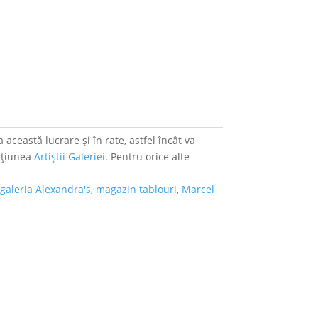
 această lucrare și în rate, astfel încât va
ecțiunea
Artiștii Galeriei
. Pentru orice alte
,
galeria Alexandra's
,
magazin tablouri
,
Marcel