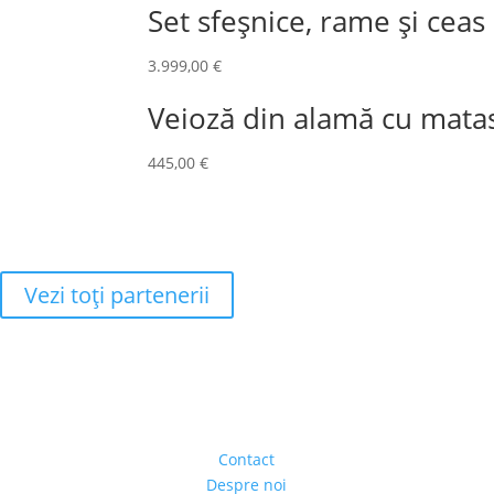
Set sfeșnice, rame și cea
3.999,00
€
Veioză din alamă cu mata
445,00
€
Vezi toţi partenerii
Adresa
Strada Piaţa Amzei, nr.5, Ap 14,
sect. 1, Bucureşti, România
(intrarea se face prin gang)
Contact
Despre noi