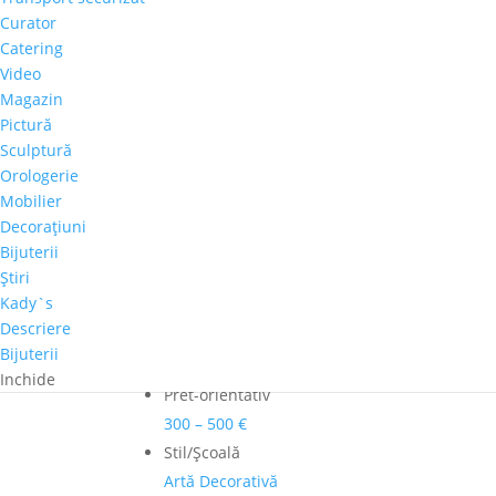
Marcel
Curator
Thiele
Catering
Adaugă în coș
-
Video
"Royal
Comandă telefonică!
Magazin
11"
Pictură
Sculptură
Autor
Orologerie
Marcel Thiele
Mobilier
Culoare dominanta
Decoraţiuni
Auriu
Bijuterii
Ştiri
Dimensiuni
Kady`s
45cm x 65cm
Descriere
Perioadă
Bijuterii
2001-2020
Inchide
Pret-orientativ
300 – 500 €
Stil/Şcoală
Artă Decorativă