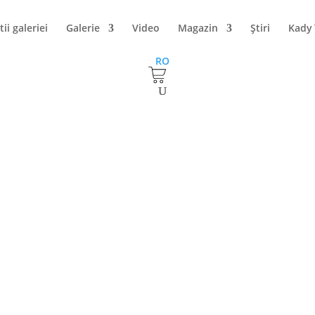
tii galeriei
Galerie
Video
Magazin
Ştiri
Kady
RO
iele – „Royal 11”
 11”