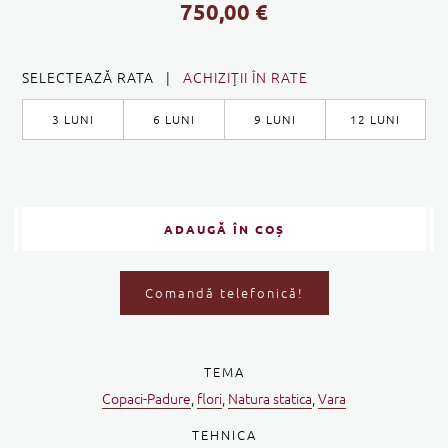
750,00
€
SELECTEAZĂ RATA |
ACHIZIŢII ÎN RATE
3 LUNI
6 LUNI
9 LUNI
12 LUNI
ADAUGĂ ÎN COȘ
Comandă telefonică!
TEMA
Copaci-Padure
,
flori
,
Natura statica
,
Vara
TEHNICA