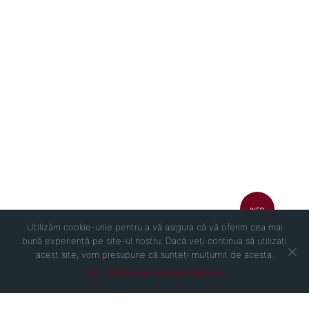
INFO
Utilizăm cookie-urile pentru a vă asigura că vă oferim cea mai
bună experiență pe site-ul nostru. Dacă veți continua să utilizați
acest site, vom presupune că sunteți mulțumit de acesta.
Ok
Politica de confidentialitate