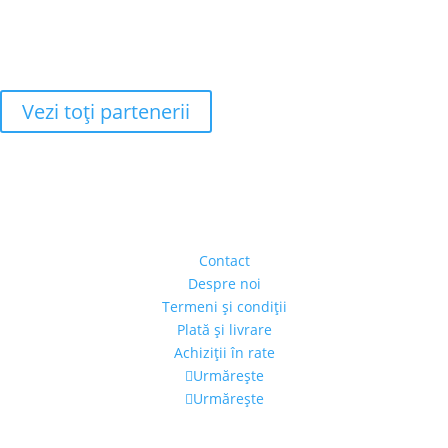
Vezi toţi partenerii
Adresa
Strada Piaţa Amzei, nr.5, Ap 14,
sect. 1, Bucureşti, România
(intrarea se face prin gang)
Contact
Despre noi
Termeni şi condiţii
Plată şi livrare
Achiziţii în rate
Urmărește
Urmărește
Program