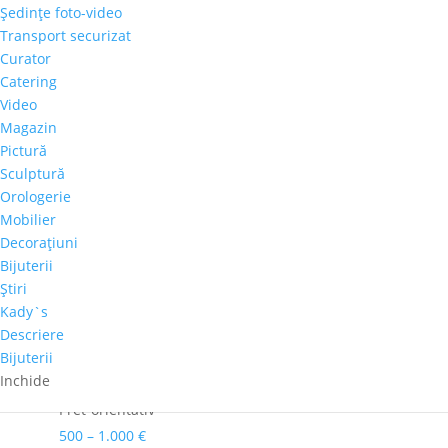
Şedinţe foto-video
Cantitate
Transport securizat
Radu
Curator
Negru
Catering
Adaugă în coș
-
Video
"Macul
Magazin
Comandă telefonică!
meditativ”
Pictură
Sculptură
Orologerie
Autor
Mobilier
Radu Negru
Decoraţiuni
Culoare dominanta
Bijuterii
Albastru
Ştiri
Dimensiuni
Kady`s
50 X 70 cm
Descriere
Bijuterii
Perioadă
Inchide
2001-2020
Pret-orientativ
500 – 1.000 €