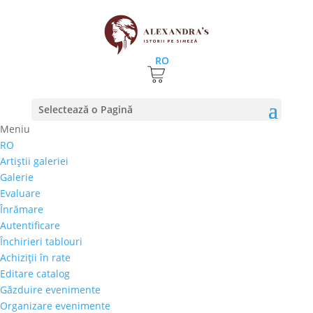
RO
Prima pagină
⚊
Magazin
⚊
Pictura
⚊ Radu Negru –
Selectează o Pagină
„Macul meditativ”
Meniu
RO
Radu Negru – „Macul
Artiştii galeriei
meditativ”
Galerie
Evaluare
750,00
€
Înrămare
Selectează rata |
Achiziţii în rate
Autentificare
3 luni
Închirieri tablouri
6 luni
Achiziţii în rate
9 luni
Editare catalog
12 luni
Găzduire evenimente
Organizare evenimente