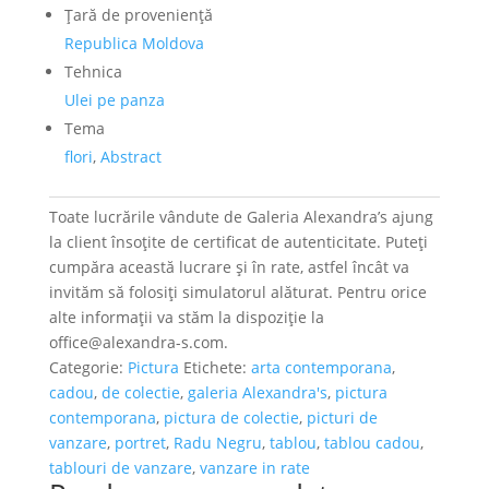
Ţară de provenienţă
Republica Moldova
Tehnica
Ulei pe panza
Tema
flori
,
Abstract
Toate lucrările vândute de Galeria Alexandra’s ajung
la client însoțite de certificat de autenticitate. Puteți
cumpăra această lucrare și în rate, astfel încât va
invităm să folosiți simulatorul alăturat. Pentru orice
alte informații va stăm la dispoziție la
office@alexandra-s.com.
Categorie:
Pictura
Etichete:
arta contemporana
,
cadou
,
de colectie
,
galeria Alexandra's
,
pictura
contemporana
,
pictura de colectie
,
picturi de
vanzare
,
portret
,
Radu Negru
,
tablou
,
tablou cadou
,
tablouri de vanzare
,
vanzare in rate