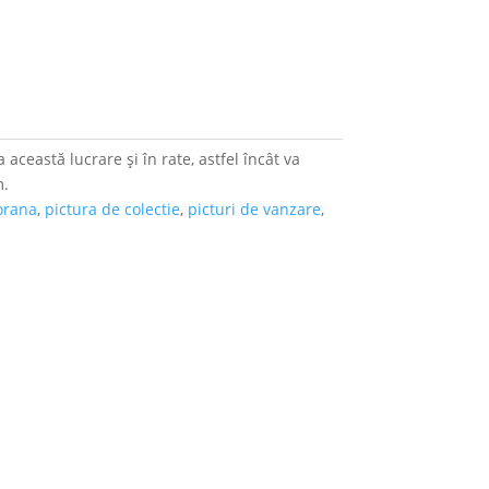
 această lucrare și în rate, astfel încât va
m.
orana
,
pictura de colectie
,
picturi de vanzare
,