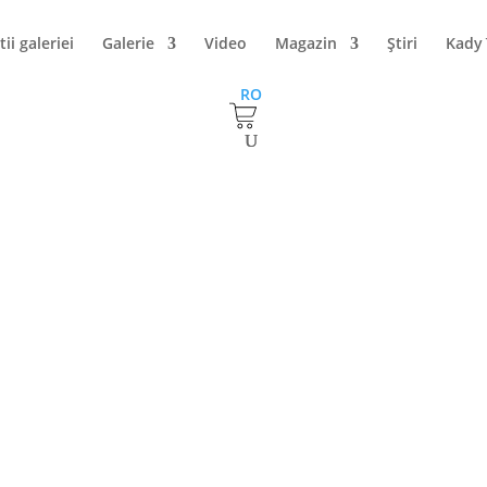
tii galeriei
Galerie
Video
Magazin
Ştiri
Kady
RO
anciu – „Flori”
”