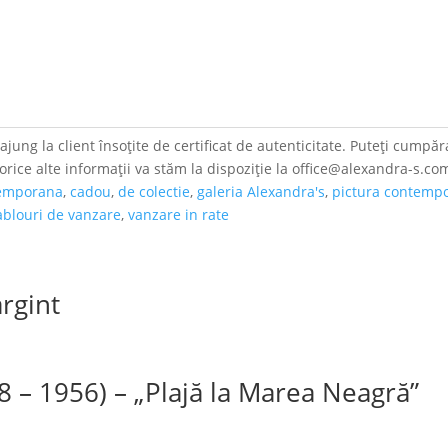
jung la client însoțite de certificat de autenticitate. Puteți cumpăra
 orice alte informații va stăm la dispoziție la office@alexandra-s.co
temporana
,
cadou
,
de colectie
,
galeria Alexandra's
,
pictura contemp
ablouri de vanzare
,
vanzare in rate
rgint
8 – 1956) – „Plajă la Marea Neagră”