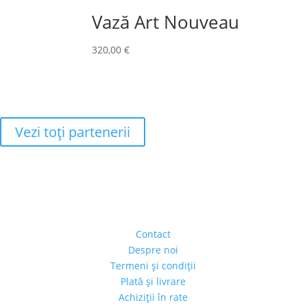
Vază Art Nouveau
320,00
€
Vezi toţi partenerii
Adresa
Strada Piaţa Amzei, nr.5, Ap 14,
sect. 1, Bucureşti, România
(intrarea se face prin gang)
Contact
Despre noi
Termeni şi condiţii
Plată şi livrare
Achiziţii în rate