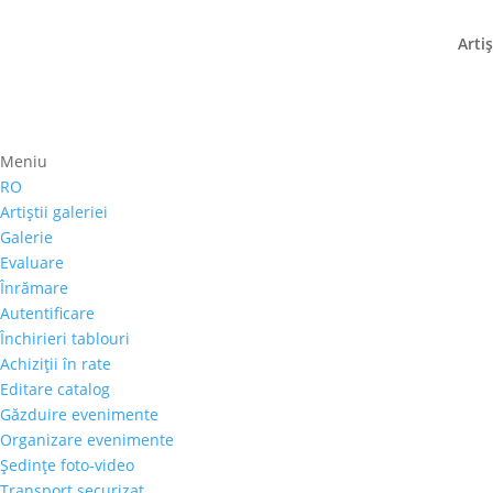
Artiş
Meniu
Prima pagină
⚊
Magazin
⚊
Pictura
⚊ Răzvan St
RO
Răzvan Stanciu – „Flori
Artiştii galeriei
Galerie
800,00
€
Evaluare
Înrămare
Selectează rata |
Achiziţii în rate
Autentificare
3 luni
Închirieri tablouri
6 luni
Achiziţii în rate
9 luni
Editare catalog
12 luni
Găzduire evenimente
Organizare evenimente
Şedinţe foto-video
Cantitate
Transport securizat