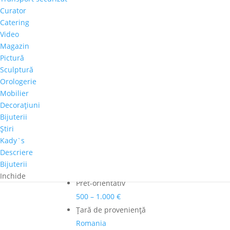
Răzvan
Curator
Stanciu
Catering
Adaugă în coș
-
Video
"Flori"
Comandă telefonică!
Magazin
Pictură
Sculptură
Culoare dominanta
Orologerie
Tonuri deschise
Mobilier
Dimensiuni
Decoraţiuni
60 x 80 cm
Bijuterii
Ştiri
Perioadă
Kady`s
2000-2025
Descriere
Autor
Bijuterii
Răzvan Stanciu
Inchide
Pret-orientativ
500 – 1.000 €
Ţară de provenienţă
Romania