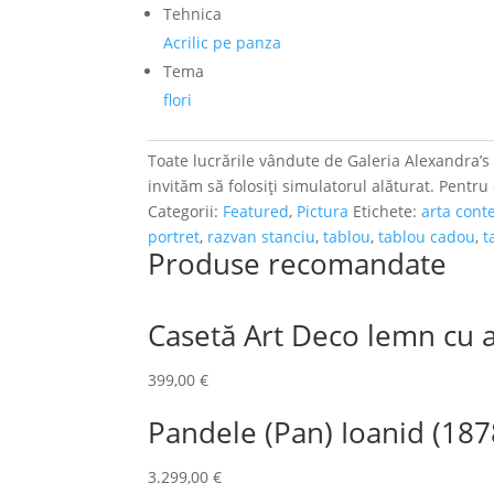
Tehnica
Acrilic pe panza
Tema
flori
Toate lucrările vândute de Galeria Alexandra’s a
invităm să folosiți simulatorul alăturat. Pentru
Categorii:
Featured
,
Pictura
Etichete:
arta con
portret
,
razvan stanciu
,
tablou
,
tablou cadou
,
t
Produse recomandate
Casetă Art Deco lemn cu a
399,00
€
Pandele (Pan) Ioanid (187
3.299,00
€