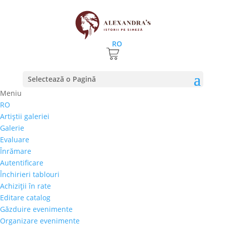
RO
Prima pagină
⚊
Magazin
⚊
Pictura
⚊ Dumitru Mihai
Selectează o Pagină
Glodeanu – „Portret”
Meniu
RO
Dumitru Mihai Glodeanu
Artiştii galeriei
– „Portret”
Galerie
Evaluare
750,00
€
Înrămare
Selectează rata |
Achiziţii în rate
Autentificare
3 luni
Închirieri tablouri
6 luni
Achiziţii în rate
9 luni
Editare catalog
12 luni
Găzduire evenimente
Organizare evenimente