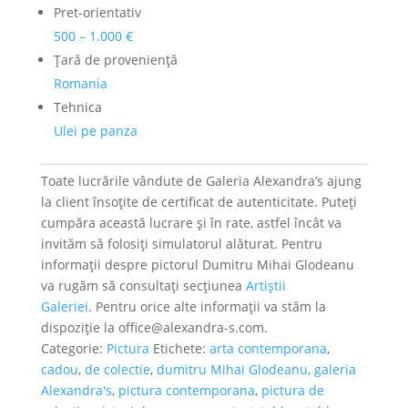
Pret-orientativ
500 – 1.000 €
Ţară de provenienţă
Romania
Tehnica
Ulei pe panza
Toate lucrările vândute de Galeria Alexandra’s ajung
la client însoțite de certificat de autenticitate. Puteți
cumpăra această lucrare și în rate, astfel încât va
invităm să folosiți simulatorul alăturat. Pentru
informații despre pictorul Dumitru Mihai Glodeanu
va rugăm să consultați secțiunea
Artiștii
Galeriei
. Pentru orice alte informații va stăm la
dispoziție la office@alexandra-s.com.
Categorie:
Pictura
Etichete:
arta contemporana
,
cadou
,
de colectie
,
dumitru Mihai Glodeanu
,
galeria
Alexandra's
,
pictura contemporana
,
pictura de