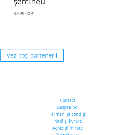
șemineu
3.999,00
€
Vezi toţi partenerii
Adresa
Strada Piaţa Amzei, nr.5, Ap 14,
sect. 1, Bucureşti, România
(intrarea se face prin gang)
Contact
Despre noi
Termeni şi condiţii
Plată şi livrare
Achiziţii în rate
Urmărește