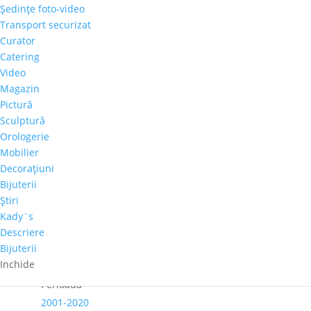
Şedinţe foto-video
Cantitate
Transport securizat
Dumitru
Curator
Mihai
Catering
Adaugă în coș
Glodeanu
Video
–
Magazin
Comandă telefonică!
"Portret"
Pictură
Sculptură
Orologerie
Tema
Mobilier
Portret
Decoraţiuni
Autor
Bijuterii
Dumitru Mihai Glodeanu
Ştiri
Culoare dominanta
Kady`s
Rosu
Descriere
Bijuterii
Dimensiuni
Inchide
60cm x 60cm
Perioadă
2001-2020