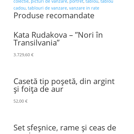
colectie
,
picturi de vanzare
,
portret
,
tablou
,
tablou
cadou
,
tablouri de vanzare
,
vanzare in rate
Produse recomandate
Kata Rudakova – ”Nori în
Transilvania”
3.729,60
€
Casetă tip poșetă, din argint
și foița de aur
52,00
€
Set sfeșnice, rame și ceas de