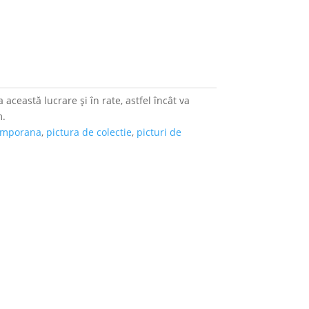
 această lucrare și în rate, astfel încât va
m.
temporana
,
pictura de colectie
,
picturi de