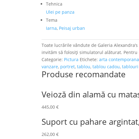
Tehnica
Ulei pe panza
Tema
Iarna
,
Peisaj urban
Toate lucrările vândute de Galeria Alexandra’s a
invităm să folosiți simulatorul alăturat. Pentru
Categorie:
Pictura
Etichete:
arta contemporan
vanzare
,
portret
,
tablou
,
tablou cadou
,
tablour
Produse recomandate
Veioză din alamă cu mata
445,00
€
Suport cu pahare argintat,
262,00
€