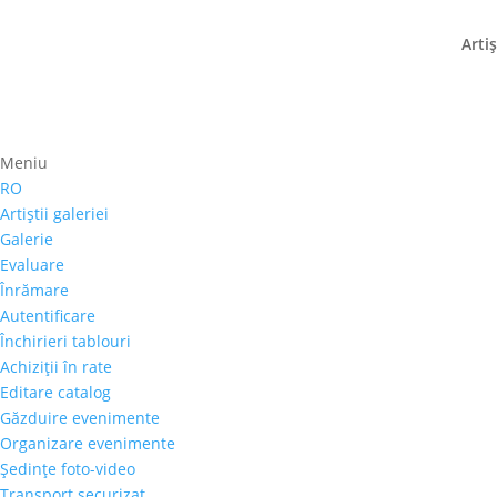
Artiş
Meniu
Prima pagină
⚊
Magazin
⚊
Pictura
⚊ Galina Vi
RO
Galina Vieru – „Casa d
Artiştii galeriei
Galerie
750,00
€
Evaluare
Înrămare
Selectează rata |
Achiziţii în rate
Autentificare
3 luni
Închirieri tablouri
6 luni
Achiziţii în rate
9 luni
Editare catalog
12 luni
Găzduire evenimente
Organizare evenimente
Şedinţe foto-video
Cantitate
Transport securizat