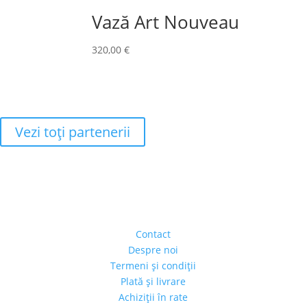
Vază Art Nouveau
320,00
€
Vezi toţi partenerii
Adresa
Strada Piaţa Amzei, nr.5, Ap 14,
sect. 1, Bucureşti, România
(intrarea se face prin gang)
Contact
Despre noi
Termeni şi condiţii
Plată şi livrare
Achiziţii în rate