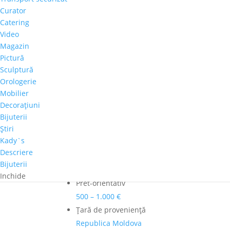
Galina
Curator
Vieru
Catering
Adaugă în coș
-
Video
"Casa
Comandă telefonică!
Magazin
de
Pictură
la
Sculptură
Bran"
Culoare dominanta
Orologerie
Visiniu
Mobilier
Dimensiuni
Decoraţiuni
60cm x 60cm
Bijuterii
Ştiri
Perioadă
Kady`s
2001-2020
Descriere
Autor
Bijuterii
Galina Vieru
Inchide
Pret-orientativ
500 – 1.000 €
Ţară de provenienţă
Republica Moldova