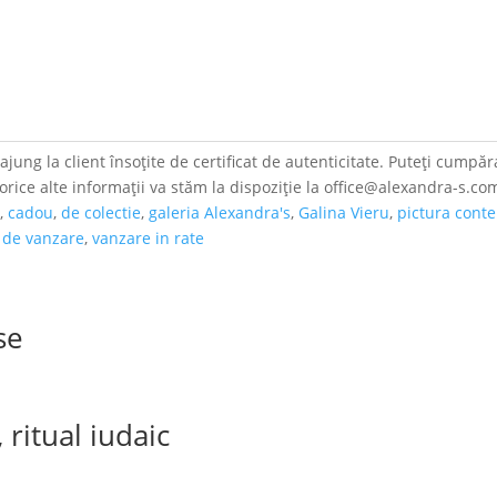
jung la client însoțite de certificat de autenticitate. Puteți cumpăra
 orice alte informații va stăm la dispoziție la office@alexandra-s.co
a
,
cadou
,
de colectie
,
galeria Alexandra's
,
Galina Vieru
,
pictura con
i de vanzare
,
vanzare in rate
se
 ritual iudaic