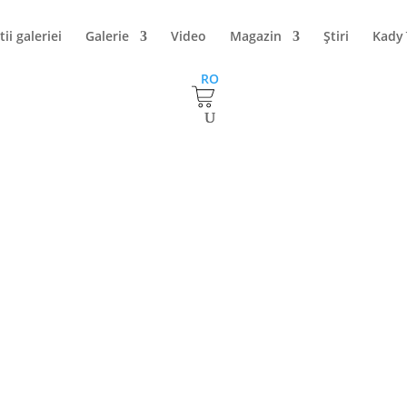
tii galeriei
Galerie
Video
Magazin
Ştiri
Kady
RO
eru – „Casa de la Bran”
e la Bran”