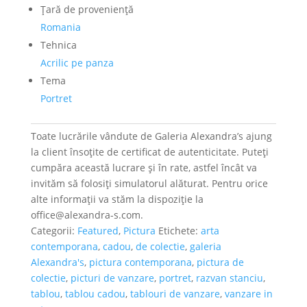
Ţară de provenienţă
Romania
Tehnica
Acrilic pe panza
Tema
Portret
Toate lucrările vândute de Galeria Alexandra’s ajung
la client însoțite de certificat de autenticitate. Puteți
cumpăra această lucrare și în rate, astfel încât va
invităm să folosiți simulatorul alăturat. Pentru orice
alte informații va stăm la dispoziție la
office@alexandra-s.com.
Categorii:
Featured
,
Pictura
Etichete:
arta
contemporana
,
cadou
,
de colectie
,
galeria
Alexandra's
,
pictura contemporana
,
pictura de
colectie
,
picturi de vanzare
,
portret
,
razvan stanciu
,
tablou
,
tablou cadou
,
tablouri de vanzare
,
vanzare in