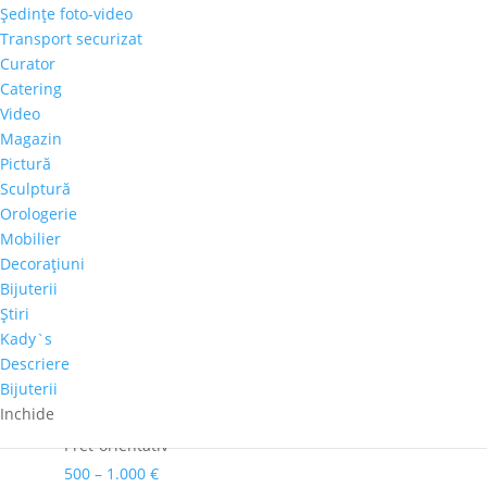
Şedinţe foto-video
Cantitate
Transport securizat
Răzvan
Curator
Stanciu
Catering
Adaugă în coș
-
Video
"Portret
Magazin
Comandă telefonică!
de
Pictură
Femeie"
Sculptură
Orologerie
Culoare dominanta
Mobilier
Roz
Decoraţiuni
Dimensiuni
Bijuterii
60cm x 60cm
Ştiri
Perioadă
Kady`s
2001-2020
Descriere
Bijuterii
Autor
Inchide
Răzvan Stanciu
Pret-orientativ
500 – 1.000 €