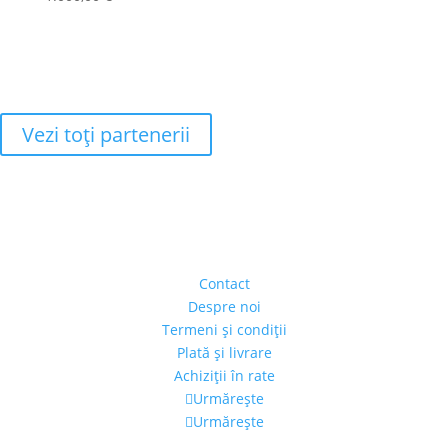
Vezi toţi partenerii
Adresa
Strada Piaţa Amzei, nr.5, Ap 14,
sect. 1, Bucureşti, România
(intrarea se face prin gang)
Contact
Despre noi
Termeni şi condiţii
Plată şi livrare
Achiziţii în rate
Urmărește
Urmărește
Program