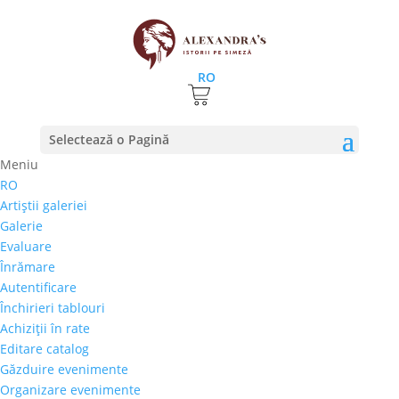
RO
Prima pagină
⚊
Magazin
⚊
Pictura
⚊ Răzvan Stanciu
Selectează o Pagină
– „Portret de Femeie”
Meniu
RO
Răzvan Stanciu – „Portret
Artiştii galeriei
de Femeie”
Galerie
Evaluare
800,00
€
Înrămare
Selectează rata |
Achiziţii în rate
Autentificare
3 luni
Închirieri tablouri
6 luni
Achiziţii în rate
9 luni
Editare catalog
12 luni
Găzduire evenimente
Organizare evenimente