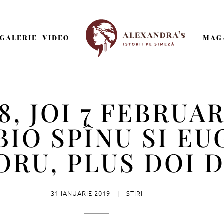
GALERIE
VIDEO
MAG
8, JOI 7 FEBRUAR
BIO SPÎNU SI EU
RU, PLUS DOI D
31 IANUARIE 2019
|
STIRI