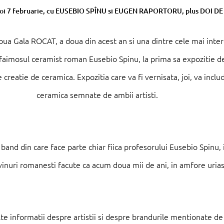
 noua Gala ROCAT, a doua din acest an si una dintre cele mai int
faimosul ceramist roman Eusebio Spinu, la prima sa expozitie de
reatie de ceramica. Expozitia care va fi vernisata, joi, va include
ceramica semnate de ambii artisti.
 band din care face parte chiar fiica profesorului Eusebio Spinu,
vinuri romanesti facute ca acum doua mii de ani, in amfore uria
te informatii despre artistii si despre brandurile mentionate de 