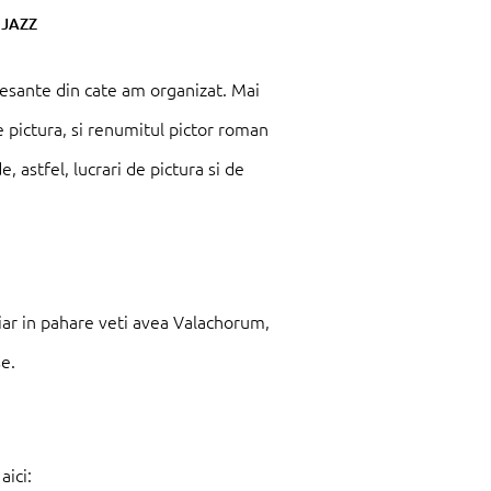
eresante din cate am organizat. Mai
 pictura, si renumitul pictor roman
, astfel, lucrari de pictura si de
 iar in pahare veti avea Valachorum,
se.
aici: