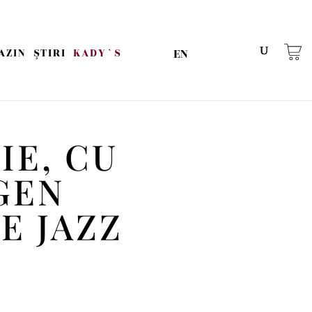
EN
AZIN
ŞTIRI
KADY`S
IE, CU
GEN
E JAZZ