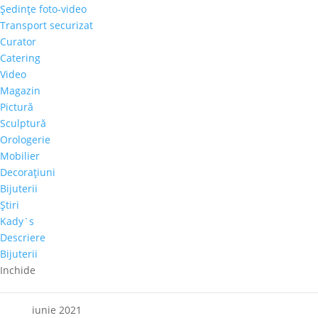
Şedinţe foto-video
Articole recente
Transport securizat
Galeria Alexandra’s la Courtyard by Marriott
Curator
Bucharest Floreasca
Catering
Video
Parteneriat nou: Galeria Alexandra’s & Imperia Club
Magazin
Sakura, cel mai mare diamant roz, s-a vândut cu
Pictură
aproape 30 de milioane de dolari
Sculptură
Paharul de Cultură, inițiativa culturală a cramei Villa
Orologerie
Vinea
Mobilier
Decoraţiuni
Artă de Cinci Stele – Gabriela Cristea la Phoenicia
Bijuterii
Grand Hotel
Ştiri
Kady`s
Comentarii recente
Descriere
Bijuterii
Arhive
Inchide
octombrie 2021
iunie 2021