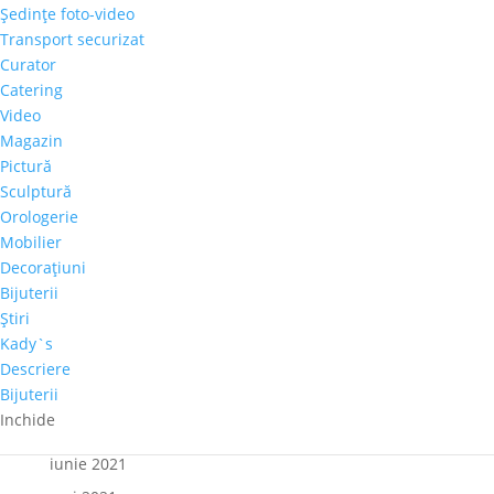
Articole recente
Şedinţe foto-video
Transport securizat
Galeria Alexandra’s la Courtyard by Marriott
Curator
Bucharest Floreasca
Catering
Parteneriat nou: Galeria Alexandra’s & Imperia Club
Video
Sakura, cel mai mare diamant roz, s-a vândut cu
Magazin
aproape 30 de milioane de dolari
Pictură
Sculptură
Paharul de Cultură, inițiativa culturală a cramei Villa
Orologerie
Vinea
Mobilier
Artă de Cinci Stele – Gabriela Cristea la Phoenicia
Decoraţiuni
Grand Hotel
Bijuterii
Ştiri
Comentarii recente
Kady`s
Descriere
Bijuterii
Arhive
Inchide
octombrie 2021
iunie 2021