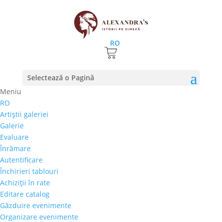
RO
ce este UNESCO?
Selectează o Pagină
29 mai 2017
|
stiri
Meniu
RO
Romania a aderat la UNESCO la data de 27 iulie
Artiştii galeriei
1956, iar organizatia este prezenta in Romania
Galerie
prin Comisia Nationala pentru UNESCO (CNR
Evaluare
UNESCO), o institutie publica cu personalitate
Înrămare
juridica in coordonarea Ministerului
Autentificare
Educatiei. Comisia colaboreaza cu Ministerul...
Închirieri tablouri
Achiziţii în rate
Editare catalog
Găzduire evenimente
Organizare evenimente