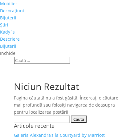
Mobilier
Decoraţiuni
Bijuterii
Ştiri
Kady`s
Descriere
Bijuterii
Inchide
Niciun Rezultat
Pagina căutată nu a fost găsită. Încercați o căutare
mai profundă sau folosiți navigarea de deasupra
pentru localizarea postării.
Caută
Articole recente
după:
Galeria Alexandra’s la Courtyard by Marriott