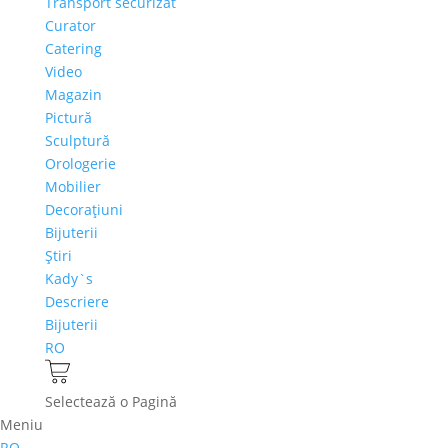
Transport securizat
Curator
Catering
Video
Magazin
Pictură
Sculptură
Orologerie
Mobilier
Decoraţiuni
Bijuterii
Ştiri
Kady`s
Descriere
Bijuterii
RO
Selectează o Pagină
Meniu
RO