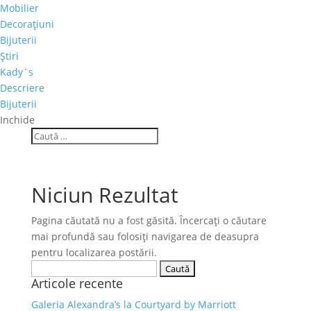
Mobilier
Decoraţiuni
Bijuterii
Ştiri
Kady`s
Descriere
Bijuterii
Inchide
Niciun Rezultat
Pagina căutată nu a fost găsită. Încercați o căutare
mai profundă sau folosiți navigarea de deasupra
pentru localizarea postării.
Caută
Articole recente
după:
Galeria Alexandra’s la Courtyard by Marriott