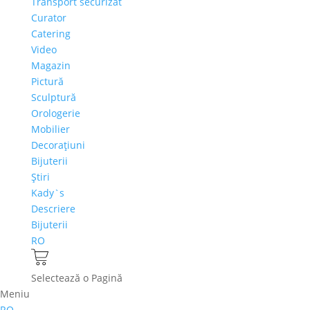
Transport securizat
Curator
Catering
Video
Magazin
Pictură
Sculptură
Orologerie
Mobilier
Decoraţiuni
Bijuterii
Ştiri
Kady`s
Descriere
Bijuterii
RO
Selectează o Pagină
Meniu
RO