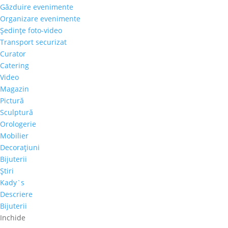
Găzduire evenimente
Organizare evenimente
Articole recente
Şedinţe foto-video
Galeria Alexandra’s la Courtyard by Marriott
Transport securizat
Bucharest Floreasca
Curator
Parteneriat nou: Galeria Alexandra’s & Imperia Club
Catering
Video
Sakura, cel mai mare diamant roz, s-a vândut cu
Magazin
aproape 30 de milioane de dolari
Pictură
Paharul de Cultură, inițiativa culturală a cramei Villa
Sculptură
Vinea
Orologerie
Artă de Cinci Stele – Gabriela Cristea la Phoenicia
Mobilier
Grand Hotel
Decoraţiuni
Bijuterii
Comentarii recente
Ştiri
Kady`s
Descriere
Arhive
Bijuterii
octombrie 2021
Inchide