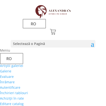
RO
Selectează o Pagină
Decalogul lui Horatiu Malaele
Meniu
2 august 2017
|
stiri
RO
Nu iti crea o imagine falsa. Este incomoda, greu de
Artiştii galeriei
intretinut si usor de depistat. Fii prietenul
Galerie
dusmanilor tai. Un proverb islamic spune ca: „numai
Evaluare
iubindu-i poti sa-i distrugi.” Ramai modest. Dar fa in
Înrămare
asa fel ca lucrul asta sa se stie. Trebuie sa ai...
Autentificare
Închirieri tablouri
Achiziţii în rate
Editare catalog