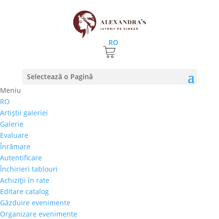
RO
Prezentare de moda la Galeria Alexandra’s
Selectează o Pagină
9 august 2017
|
stiri
Meniu
RO
„Colectia de rochii de mirese Reve de Satin de la
Artiştii galeriei
DAHLIA COUTURE a încântat și cele mai rafinate și
Galerie
sofisticate gusturi, atât prin calitatea excepțională a
Evaluare
materialelor, cât și prin acuratețea croiului”, scria
Înrămare
Agerpres, dupa Festivalul național de modă...
Autentificare
Închirieri tablouri
Achiziţii în rate
Editare catalog
Găzduire evenimente
Articole recente
Organizare evenimente