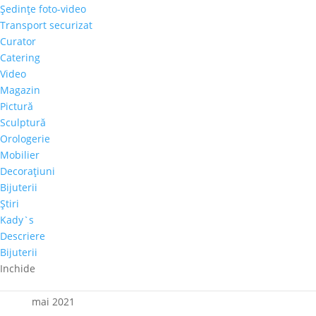
Şedinţe foto-video
Galeria Alexandra’s la Courtyard by Marriott
Transport securizat
Bucharest Floreasca
Curator
Parteneriat nou: Galeria Alexandra’s & Imperia Club
Catering
Sakura, cel mai mare diamant roz, s-a vândut cu
Video
aproape 30 de milioane de dolari
Magazin
Pictură
Paharul de Cultură, inițiativa culturală a cramei Villa
Sculptură
Vinea
Orologerie
Artă de Cinci Stele – Gabriela Cristea la Phoenicia
Mobilier
Grand Hotel
Decoraţiuni
Bijuterii
Comentarii recente
Ştiri
Kady`s
Descriere
Arhive
Bijuterii
octombrie 2021
Inchide
iunie 2021
mai 2021