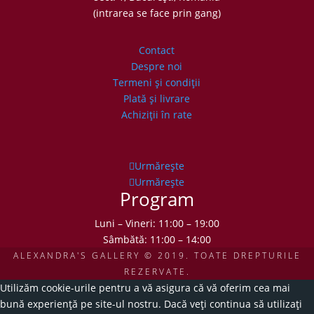
(intrarea se face prin gang)
Contact
Despre noi
Termeni şi condiţii
Plată şi livrare
Achiziţii în rate
Urmărește
Urmărește
Program
Luni – Vineri: 11:00 – 19:00
Sâmbătă: 11:00 – 14:00
ALEXANDRA'S GALLERY © 2019. TOATE DREPTURILE
REZERVATE.
Utilizăm cookie-urile pentru a vă asigura că vă oferim cea mai
bună experiență pe site-ul nostru. Dacă veți continua să utilizați