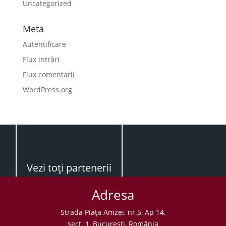
Uncategorized
Meta
Autentificare
Flux intrări
Flux comentarii
WordPress.org
Vezi toţi partenerii
Adresa
Strada Piaţa Amzei, nr.5, Ap 14,
sect. 1, Bucureşti, România