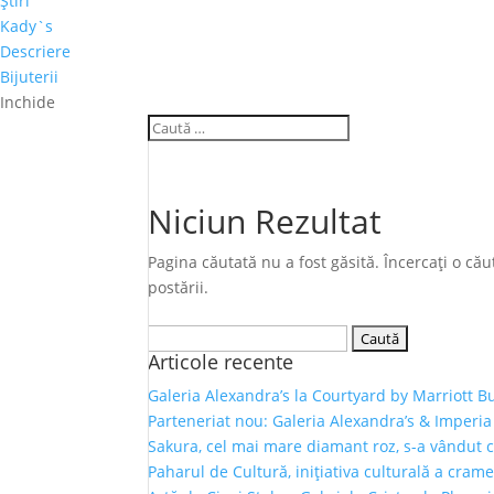
Ştiri
Kady`s
Descriere
Bijuterii
Inchide
Niciun Rezultat
Pagina căutată nu a fost găsită. Încercați o c
postării.
Caută
Articole recente
după:
Galeria Alexandra’s la Courtyard by Marriott B
Parteneriat nou: Galeria Alexandra’s & Imperia
Sakura, cel mai mare diamant roz, s-a vândut 
Paharul de Cultură, inițiativa culturală a crame