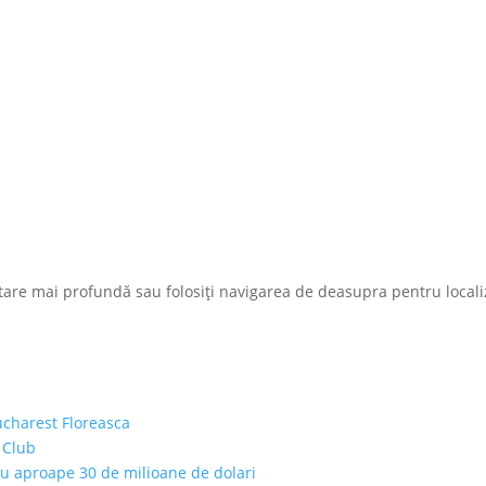
ăutare mai profundă sau folosiți navigarea de deasupra pentru local
ucharest Floreasca
 Club
cu aproape 30 de milioane de dolari