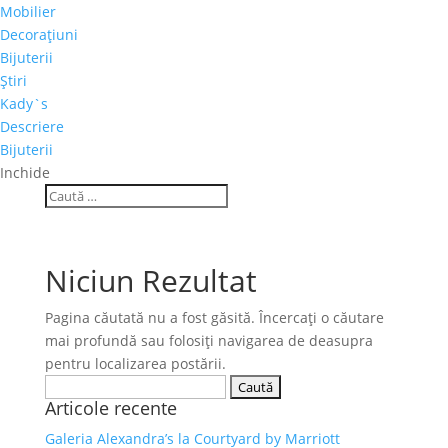
Mobilier
Decoraţiuni
Bijuterii
Ştiri
Kady`s
Descriere
Bijuterii
Inchide
Niciun Rezultat
Pagina căutată nu a fost găsită. Încercați o căutare
mai profundă sau folosiți navigarea de deasupra
pentru localizarea postării.
Caută
Articole recente
după:
Galeria Alexandra’s la Courtyard by Marriott