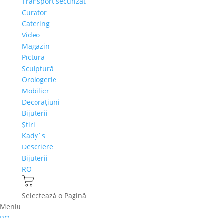
Transport securizat
Curator
Catering
Video
Magazin
Pictură
Sculptură
Orologerie
Mobilier
Decoraţiuni
Bijuterii
Ştiri
Kady`s
Descriere
Bijuterii
RO
Selectează o Pagină
Meniu
RO