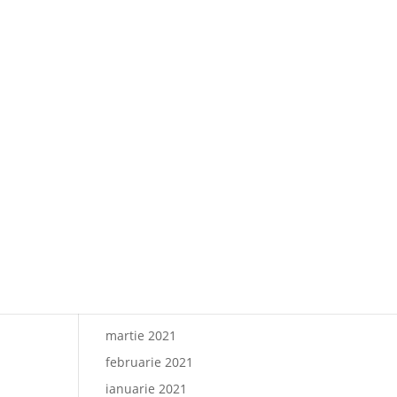
Paharul de Cultură, inițiativa
culturală a cramei Villa
Vinea
Artă de Cinci Stele –
Gabriela Cristea la Phoenicia
Grand Hotel
Comentarii recente
Arhive
octombrie 2021
iunie 2021
mai 2021
martie 2021
februarie 2021
ianuarie 2021