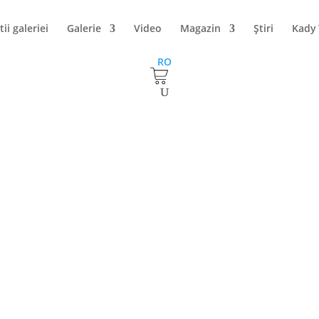
tii galeriei
Galerie
Video
Magazin
Ştiri
Kady
RO
arta de cinci stele la Phoenicia Royal
enicia Hotels Romania, prin care, in aceasta vara, veti putea gasi
y-ul Phoenicia Royal Mamaia, cel mai nou si luxos hotel de pe Litor