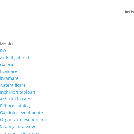
Artiş
Galeria Alexandra’s aduce 
Meniu
Mamaia 5*****
RO
Artiştii galeriei
14 iulie 2017
|
stiri
Galerie
Evaluare
Suntem onorati sa anuntam parteneriatul cu Pho
Înrămare
lucrari de arta contemporana si clasica in lobb
Autentificare
romanesc. Expozitia va fi...
Închirieri tablouri
Achiziţii în rate
Editare catalog
Găzduire evenimente
Organizare evenimente
Şedinţe foto-video
Transport securizat