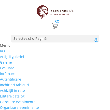
RO
Selectează o Pagină
Meniu
RO
Cand si unde are loc premiera filmului „Intre
Artiştii galeriei
chin si Amin”, cu Kira Hagi
Galerie
30 septembrie 2019
|
stiri
Evaluare
Înrămare
„Între Chin și Amin”, filmul in care joaca Kira Hagi, va
Autentificare
avea premiera în seara de 1 octombrie 2019 la
Închirieri tablouri
Cinema Pro, București. Este un film despre
Achiziţii în rate
cutremurătoarele torturi de la Pitești, cunoscute ca
Editare catalog
„Experimentul Pitești” sau „Fenomenul Pitești”.
Găzduire evenimente
Închisoarea Pitești a...
Organizare evenimente