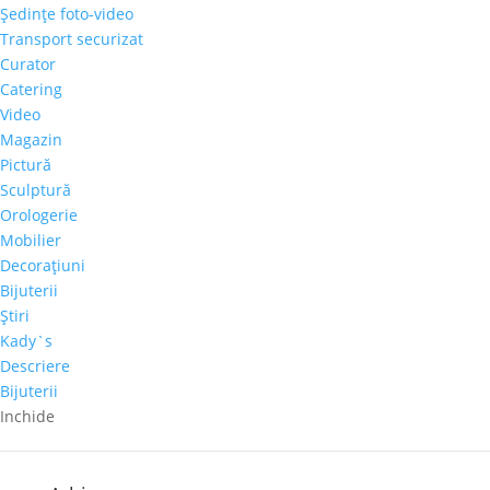
Şedinţe foto-video
Transport securizat
Curator
Catering
Articole recente
Video
Magazin
Galeria Alexandra’s la Courtyard by Marriott
Pictură
Bucharest Floreasca
Sculptură
Parteneriat nou: Galeria Alexandra’s & Imperia Club
Orologerie
Sakura, cel mai mare diamant roz, s-a vândut cu
Mobilier
aproape 30 de milioane de dolari
Decoraţiuni
Bijuterii
Paharul de Cultură, inițiativa culturală a cramei Villa
Ştiri
Vinea
Kady`s
Artă de Cinci Stele – Gabriela Cristea la Phoenicia
Descriere
Grand Hotel
Bijuterii
Inchide
Comentarii recente