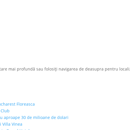
ăutare mai profundă sau folosiți navigarea de deasupra pentru local
ucharest Floreasca
 Club
cu aproape 30 de milioane de dolari
i Villa Vinea