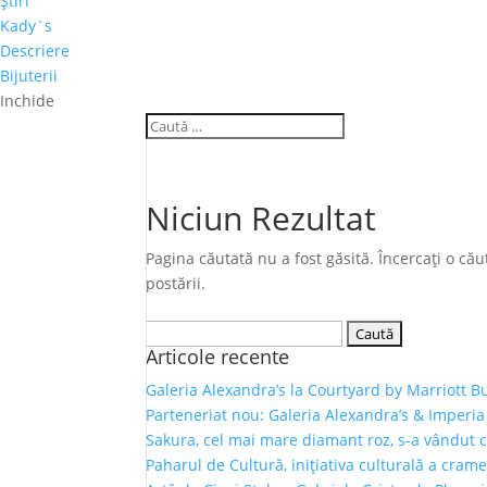
Ştiri
Kady`s
Descriere
Bijuterii
Inchide
Niciun Rezultat
Pagina căutată nu a fost găsită. Încercați o c
postării.
Caută
Articole recente
după:
Galeria Alexandra’s la Courtyard by Marriott B
Parteneriat nou: Galeria Alexandra’s & Imperia
Sakura, cel mai mare diamant roz, s-a vândut 
Paharul de Cultură, inițiativa culturală a crame