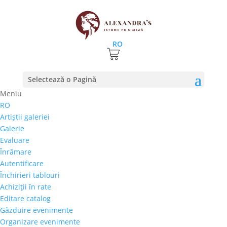
RO
Selectează o Pagină
Meniu
RO
Cum a fost la ROCAT2: fanii lui Marius Vernescu
Artiştii galeriei
vs cititoarele Corinei Ozon
Galerie
27 iulie 2017
|
stiri
Evaluare
Înrămare
Am mai incheiat o etapa din ROCAT, proiectul de
Autentificare
promovare a valorilor artistice romanesti. Fanii lui
Închirieri tablouri
Marius Vernescu, cel mai titrat pianist roman, s-au
Achiziţii în rate
intalnit cu cititoarele Corinei Ozon, scriitoarea aflata
Editare catalog
la a sasea carte, intr-o intalnire „arbitrata”...
Găzduire evenimente
Organizare evenimente