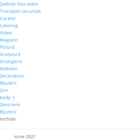
Şedinţe foto-video
Articole recente
Transport securizat
Galeria Alexandra’s la Courtyard by Marriott
Curator
Bucharest Floreasca
Catering
Video
Parteneriat nou: Galeria Alexandra’s & Imperia Club
Magazin
Sakura, cel mai mare diamant roz, s-a vândut cu
Pictură
aproape 30 de milioane de dolari
Sculptură
Paharul de Cultură, inițiativa culturală a cramei Villa
Orologerie
Vinea
Mobilier
Decoraţiuni
Artă de Cinci Stele – Gabriela Cristea la Phoenicia
Bijuterii
Grand Hotel
Ştiri
Kady`s
Comentarii recente
Descriere
Bijuterii
Arhive
Inchide
octombrie 2021
iunie 2021