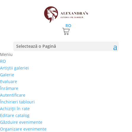
RO
Pod de arta peste Prut – Vernisaj artisti
Selectează o Pagină
Republica Moldova – ROCAT 6
8 noiembrie 2017
|
stiri
Meniu
RO
La a saptea Gala ROCAT din acest an, simezele
Artiştii galeriei
Galeriei Alexandra’s au fost acoperite de picturi si
Galerie
sculpturi aduse de peste Prut. Prin amabilitatea
Evaluare
prietenului nostru Iurie Matei, lucrari semnate de
Înrămare
pictorii Victor Frimu, Radu Negru, Tudor Lazarenco si
Autentificare
de...
Închirieri tablouri
Achiziţii în rate
Editare catalog
Găzduire evenimente
Organizare evenimente