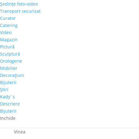
Galeria Alexandra’s, partener UNESCO Romania, a
Şedinţe foto-video
organizat marți, 19 septembrie, ora 19.00, expoziția
Transport securizat
internațională de pictură “Artă de cinci stele”. Au
Curator
participat Roman Kharewsky din Ucraina, Ivan
Catering
Konupek din Cehia și Pavel Mitkov din Bulgaria, toți...
Video
Magazin
Pictură
Sculptură
Orologerie
Mobilier
Articole recente
Decoraţiuni
Bijuterii
Galeria Alexandra’s la Courtyard by Marriott
Ştiri
Bucharest Floreasca
Kady`s
Parteneriat nou: Galeria Alexandra’s & Imperia Club
Descriere
Sakura, cel mai mare diamant roz, s-a vândut cu
Bijuterii
aproape 30 de milioane de dolari
Inchide
Paharul de Cultură, inițiativa culturală a cramei Villa
Vinea