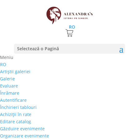
RO
Selectează o Pagină
Meniu
RO
Lansare de carte din seria Străbunicii, sub
Artiştii galeriei
egida Galeriei Alexandra’s
Galerie
27 februarie 2020
|
stiri
Evaluare
Înrămare
Galeria Alexandra’s gazduieste o noua lansare
Autentificare
Străbunicii. Cartea „Ce desert ți-ar fi pregătit
Închirieri tablouri
străbunica ta”, reuneste cateva sute de rețete
Achiziţii în rate
delicioase de acum o sută de ani. Evenimentul are
Editare catalog
loc luni, 2 Martie 2020, ora 18:00, în Centrul Vechi,
Găzduire evenimente
la...
Organizare evenimente