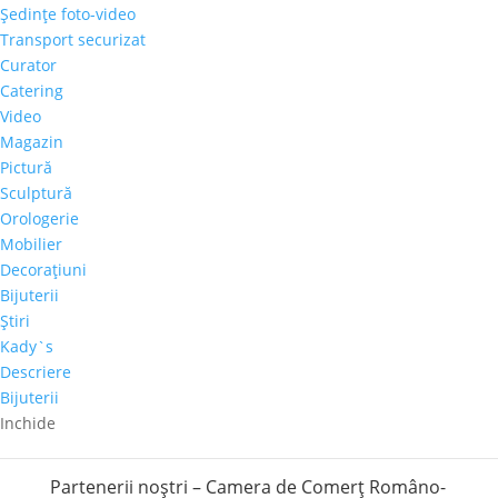
Şedinţe foto-video
Transport securizat
Curator
Catering
Video
Mărțișoare din argint, create ca acum o sută de
ani, într-o expoziție Galeria Alexandra’s
Magazin
27 februarie 2020
|
stiri
Pictură
Sculptură
Luni, 2 Martie 2020, ora 18:00, în Centrul Vechi, la
Orologerie
Hilton Garden Inn Bucharest Old Town (str. Doamnei
Mobilier
nr.12), te asteptăm cu la o expozitie cu vânzare
Decoraţiuni
dedicată primăverii. Printre obiectele de arta cu care
Bijuterii
te asteptam se numara și cu mărțișoare create
Ştiri
manual, ca...
Kady`s
Descriere
Bijuterii
Inchide
Partenerii noștri – Camera de Comerț Româno-