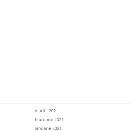
Paharul de Cultură, inițiativa
culturală a cramei Villa
Vinea
Artă de Cinci Stele –
Gabriela Cristea la Phoenicia
Grand Hotel
Comentarii recente
Arhive
octombrie 2021
iunie 2021
mai 2021
martie 2021
februarie 2021
ianuarie 2021