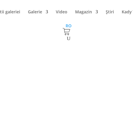
tii galeriei
Galerie
Video
Magazin
Ştiri
Kady
RO
e. Vino sa-l cunosti pe Stefan Pelmus.
atile” mari de pe Drumul Vinului. Bunicul sau era administratorul c
l sau a fost aviator, iar unchiul lui, care venea cateodata sa surpri