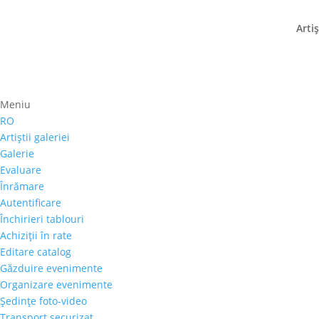
Artiş
Intre pictura si vita-de-vi
Meniu
RO
20 iunie 2017
|
stiri
Artiştii galeriei
Galerie
S-a nascut la Valea Calugareasca, una din „cet
Evaluare
mai celebre podgorii interbelice, Letohay. Tata
Înrămare
intr-o acuarela...
Autentificare
Închirieri tablouri
Achiziţii în rate
Editare catalog
Găzduire evenimente
Organizare evenimente
Şedinţe foto-video
Transport securizat