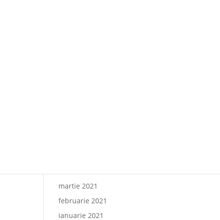
Paharul de Cultură, inițiativa
culturală a cramei Villa
Vinea
Artă de Cinci Stele –
Gabriela Cristea la Phoenicia
Grand Hotel
Comentarii recente
Arhive
octombrie 2021
iunie 2021
mai 2021
martie 2021
februarie 2021
ianuarie 2021