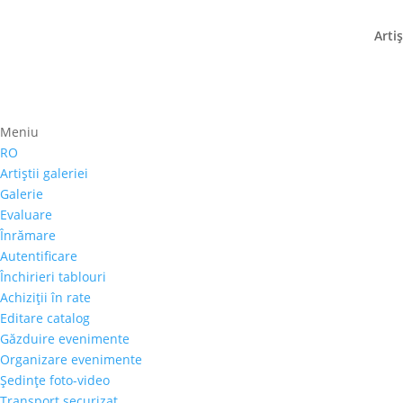
Artiş
“Artă de cinci stele” – e
Meniu
Pavel Mitkov
RO
Artiştii galeriei
15 septembrie 2017
|
stiri
Galerie
Evaluare
Galeria Alexandra’s, partener UNESCO Romania, 
Înrămare
de pictură “Artă de cinci stele”. Au participa
Autentificare
din Bulgaria, toți...
Închirieri tablouri
Achiziţii în rate
Editare catalog
Găzduire evenimente
Organizare evenimente
Şedinţe foto-video
Transport securizat