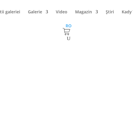
tii galeriei
Galerie
Video
Magazin
Ştiri
Kady
RO
xpozitie Ivan Konupek, Roman Kharewsk
a organizat marți, 19 septembrie, ora 19.00, expoziția internațion
t Roman Kharewsky din Ucraina, Ivan Konupek din Cehia și Pavel Mitk