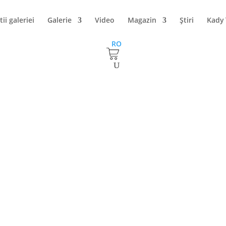
tii galeriei
Galerie
Video
Magazin
Ştiri
Kady
RO
Galeria Alexandra’s este inchisa. Ne
este inchisa. Ne revedem pe 16 august.