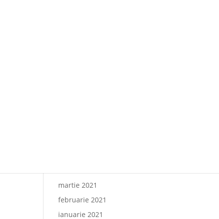
Paharul de Cultură, inițiativa
culturală a cramei Villa
Vinea
Artă de Cinci Stele –
Gabriela Cristea la Phoenicia
Grand Hotel
Comentarii recente
Arhive
octombrie 2021
iunie 2021
mai 2021
martie 2021
februarie 2021
ianuarie 2021