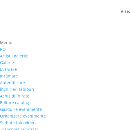
Artiş
Meniu
RO
Artiştii galeriei
In perioada 12-15 august 
Galerie
revedem pe 16 august.
Evaluare
Înrămare
8 august 2017
|
stiri
Autentificare
Închirieri tablouri
In perioada 12-15 august Galeria Alexandra’s 
Achiziţii în rate
Editare catalog
Găzduire evenimente
Organizare evenimente
Şedinţe foto-video
Transport securizat