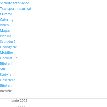
Articole recente
Şedinţe foto-video
Transport securizat
Galeria Alexandra’s la Courtyard by Marriott
Curator
Bucharest Floreasca
Catering
Parteneriat nou: Galeria Alexandra’s & Imperia Club
Video
Sakura, cel mai mare diamant roz, s-a vândut cu
Magazin
aproape 30 de milioane de dolari
Pictură
Sculptură
Paharul de Cultură, inițiativa culturală a cramei Villa
Orologerie
Vinea
Mobilier
Artă de Cinci Stele – Gabriela Cristea la Phoenicia
Decoraţiuni
Grand Hotel
Bijuterii
Ştiri
Comentarii recente
Kady`s
Descriere
Bijuterii
Arhive
Inchide
octombrie 2021
iunie 2021