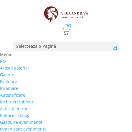
RO
ROCAT 2017-2018, editia I
Selectează o Pagină
23 iunie 2017
|
stiri
Meniu
RO
Joi, 22 iunie, ora 19.00, Galeria Alexandra’s a pus fata
Artiştii galeriei
in fata doi artisti: pictorul Stefan Pelmus si
Galerie
designerul Florin Dobre. Arbitrul serii a fost Liliac,
Evaluare
brandul de vinuri plecat din Transilvania sa
Înrămare
Romania. Designerul Florin Dobre a devenit celebru
Autentificare
dupa ce...
Închirieri tablouri
Achiziţii în rate
Editare catalog
Găzduire evenimente
Organizare evenimente