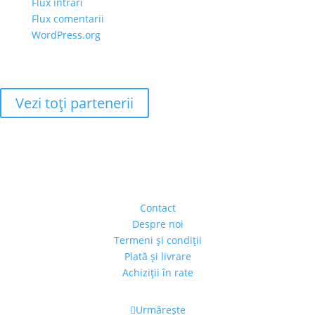
Flux intrări
Flux comentarii
WordPress.org
Vezi toţi partenerii
Adresa
Strada Piaţa Amzei, nr.5, Ap 14,
sect. 1, Bucureşti, România
(intrarea se face prin gang)
Contact
Despre noi
Termeni şi condiţii
Plată şi livrare
Achiziţii în rate
Urmărește