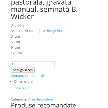
pastorală, gravată
manual, semnată B.
Wicker
345,00
€
Selectează rata |
Achiziţii în rate
3 luni
6 luni
9 luni
12 luni
Cantitate
Casetă
Adaugă în coș
bijuterii
Comandă telefonică!
din
Dimensiuni
cupru
13 X 3 cm
argintat
cu
Categorie:
Arte decorative
scenă
Produse recomandate