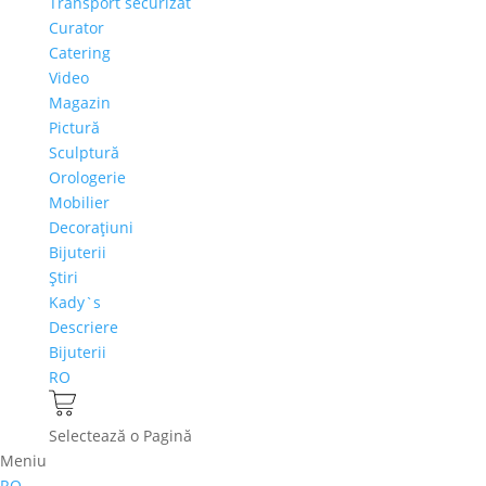
Transport securizat
Curator
Catering
Video
Magazin
Pictură
Sculptură
Orologerie
Mobilier
Decoraţiuni
Bijuterii
Ştiri
Kady`s
Descriere
Bijuterii
RO
Selectează o Pagină
Meniu
RO