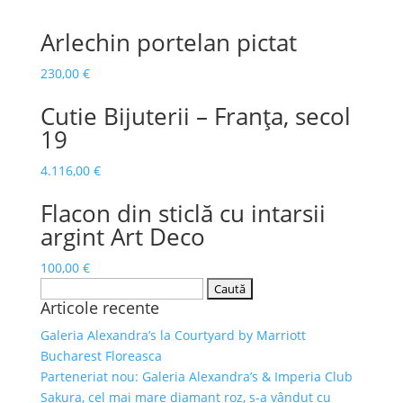
pastorală,
gravată
Arlechin portelan pictat
manual,
semnată
230,00
€
B.
Wicker
Cutie Bijuterii – Franța, secol
19
4.116,00
€
Flacon din sticlă cu intarsii
argint Art Deco
100,00
€
Caută
Articole recente
după:
Galeria Alexandra’s la Courtyard by Marriott
Bucharest Floreasca
Parteneriat nou: Galeria Alexandra’s & Imperia Club
Sakura, cel mai mare diamant roz, s-a vândut cu