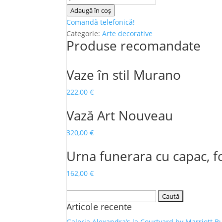
Scrumieră
Adaugă în coș
din
Comandă telefonică!
bronz
Categorie:
Arte decorative
Produse recomandate
semnată
M.
Renou
Vaze în stil Murano
222,00
€
Vază Art Nouveau
320,00
€
Urna funerara cu capac, 
162,00
€
Caută
Articole recente
după:
Galeria Alexandra’s la Courtyard by Marriott B