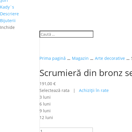
Ştiri
Kady`s
Descriere
Bijuterii
Inchide
Prima pagină
⚊
Magazin
⚊
Arte decorative
⚊ S
Scrumieră din bronz 
191,00
€
Selectează rata |
Achiziţii în rate
3 luni
6 luni
9 luni
12 luni
Cantitate