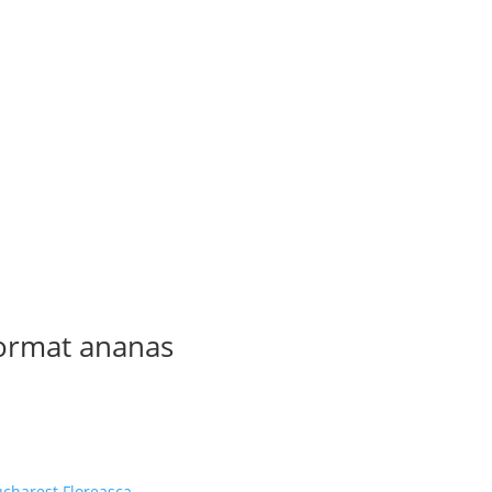
format ananas
ucharest Floreasca