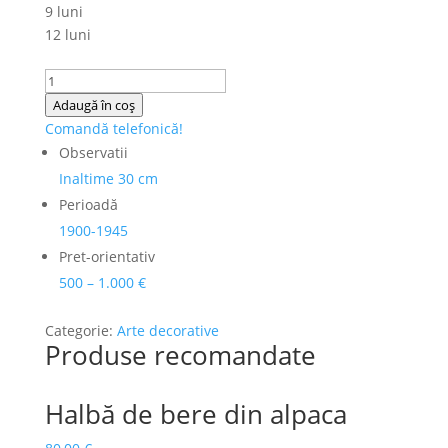
9 luni
12 luni
Cantitate
Vaza
Adaugă în coș
cristal
Comandă telefonică!
Boemia
Observatii
cu
Inaltime 30 cm
suport
Perioadă
de
1900-1945
bronz,
Pret-orientativ
cizelat
500 – 1.000 €
manual,
sec.
Categorie:
Arte decorative
XX
Produse recomandate
Halbă de bere din alpaca