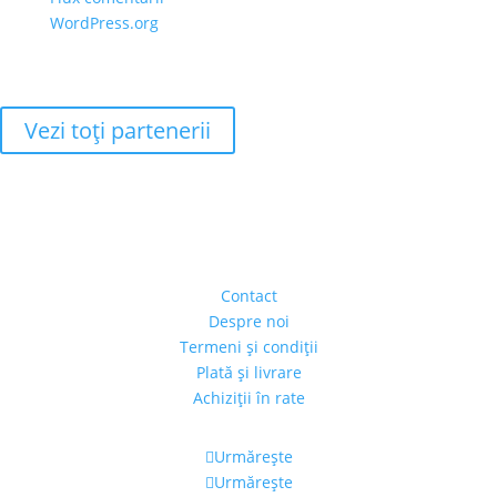
WordPress.org
Vezi toţi partenerii
Adresa
Strada Piaţa Amzei, nr.5, Ap 14,
sect. 1, Bucureşti, România
(intrarea se face prin gang)
Contact
Despre noi
Termeni şi condiţii
Plată şi livrare
Achiziţii în rate
Urmărește
Urmărește