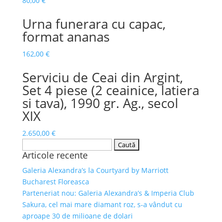
80,00
€
Urna funerara cu capac,
format ananas
162,00
€
Serviciu de Ceai din Argint,
Set 4 piese (2 ceainice, latiera
si tava), 1990 gr. Ag., secol
XIX
2.650,00
€
Caută
Articole recente
după:
Galeria Alexandra’s la Courtyard by Marriott
Bucharest Floreasca
Parteneriat nou: Galeria Alexandra’s & Imperia Club
Sakura, cel mai mare diamant roz, s-a vândut cu
aproape 30 de milioane de dolari