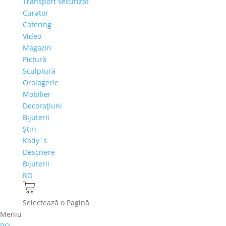
Transport securizat
Curator
Catering
Video
Magazin
Pictură
Sculptură
Orologerie
Mobilier
Decoraţiuni
Bijuterii
Ştiri
Kady`s
Descriere
Bijuterii
RO
Selectează o Pagină
Meniu
RO