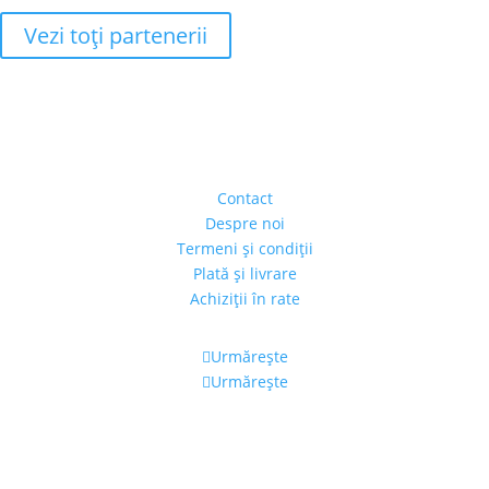
Vezi toţi partenerii
Adresa
Strada Piaţa Amzei, nr.5, Ap 14,
sect. 1, Bucureşti, România
(intrarea se face prin gang)
Contact
Despre noi
Termeni şi condiţii
Plată şi livrare
Achiziţii în rate
Urmărește
Urmărește
Program
Luni – Vineri: 11:00 – 19:00
Sâmbătă: 11:00 – 14:00
Alexandra's Gallery © 2019. Toate drepturile rezervate.