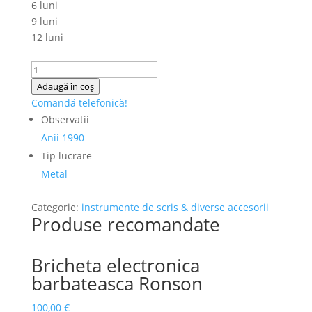
6 luni
9 luni
12 luni
Cantitate
Bricheta
Adaugă în coș
de
Comandă telefonică!
masa
Observatii
Anii 1990
Tip lucrare
Metal
Categorie:
instrumente de scris & diverse accesorii
Produse recomandate
Bricheta electronica
barbateasca Ronson
100,00
€