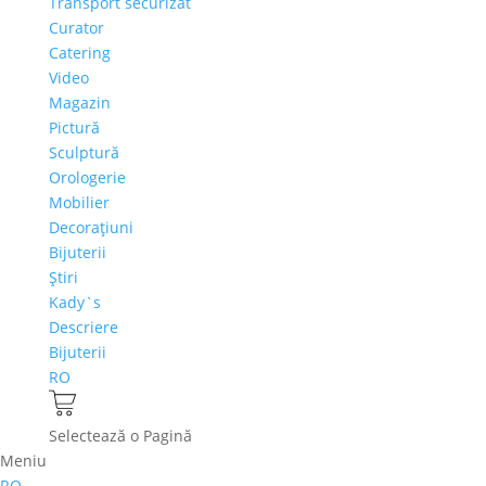
Transport securizat
Curator
Catering
Video
Magazin
Pictură
Sculptură
Orologerie
Mobilier
Decoraţiuni
Bijuterii
Ştiri
Kady`s
Descriere
Bijuterii
RO
Selectează o Pagină
Meniu
RO