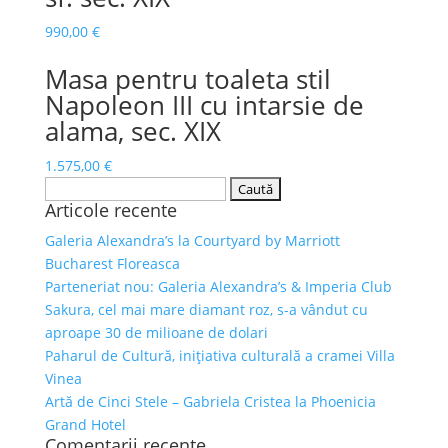
990,00
€
Masa pentru toaleta stil
Napoleon III cu intarsie de
alama, sec. XIX
1.575,00
€
Caută
Articole recente
după:
Galeria Alexandra’s la Courtyard by Marriott
Bucharest Floreasca
Parteneriat nou: Galeria Alexandra’s & Imperia Club
Sakura, cel mai mare diamant roz, s-a vândut cu
aproape 30 de milioane de dolari
Paharul de Cultură, inițiativa culturală a cramei Villa
Vinea
Artă de Cinci Stele – Gabriela Cristea la Phoenicia
Grand Hotel
Comentarii recente