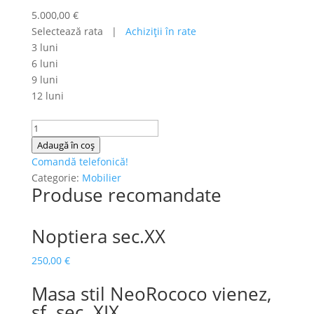
5.000,00
€
Selectează rata |
Achiziţii în rate
3 luni
6 luni
9 luni
12 luni
Cantitate
Vitrina
Adaugă în coș
stil
Comandă telefonică!
Vernis
Categorie:
Mobilier
Produse recomandate
Martin,
pictura
manuala
Noptiera sec.XX
pe
lemn,
250,00
€
semnata,
Masa stil NeoRococo vienez,
usi
cristal
sf. sec. XIX