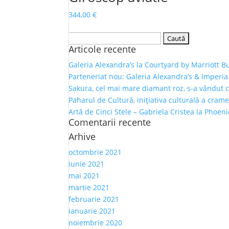
344,00
€
Caută
Articole recente
după:
Galeria Alexandra’s la Courtyard by Marriott B
Parteneriat nou: Galeria Alexandra’s & Imperia
Sakura, cel mai mare diamant roz, s-a vândut 
Paharul de Cultură, inițiativa culturală a crame
Artă de Cinci Stele – Gabriela Cristea la Phoen
Comentarii recente
Arhive
octombrie 2021
iunie 2021
mai 2021
martie 2021
februarie 2021
ianuarie 2021
noiembrie 2020