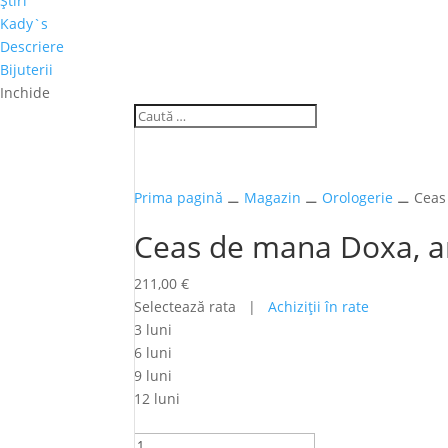
Ştiri
Kady`s
Descriere
Bijuterii
Inchide
Prima pagină
⚊
Magazin
⚊
Orologerie
⚊ Ceas 
Ceas de mana Doxa, a
211,00
€
Selectează rata |
Achiziţii în rate
3 luni
6 luni
9 luni
12 luni
Cantitate