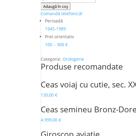
Ceas
Adaugă în coș
de
Comandă telefonică!
mana
Perioadă
Doxa,
1945-1989
anii
Pret-orientativ
1950
100 – 300 €
Categorie:
Orologerie
Produse recomandate
Ceas voiaj cu cutie, sec. X
130,00
€
Ceas semineu Bronz-Dor
4.999,00
€
Giroscop aviatie