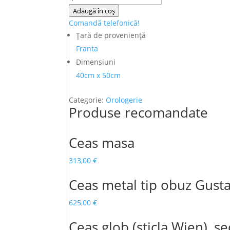
Ceas
Adaugă în coș
semineu
Comandă telefonică!
Bronz-
Ţară de provenienţă
Dore
Franta
Dimensiuni
40cm x 50cm
Categorie:
Orologerie
Produse recomandate
Ceas masa
313,00
€
Ceas metal tip obuz Gust
625,00
€
Ceas glob (sticla Wien), se