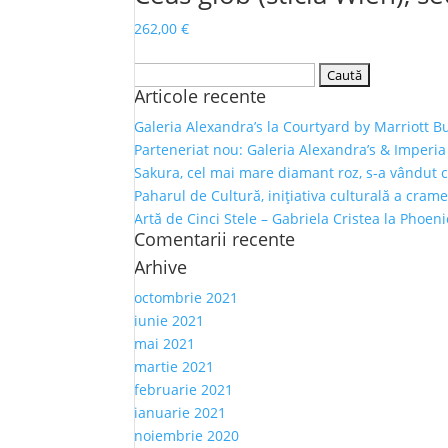
262,00
€
Caută
Articole recente
după:
Galeria Alexandra’s la Courtyard by Marriott B
Parteneriat nou: Galeria Alexandra’s & Imperia
Sakura, cel mai mare diamant roz, s-a vândut 
Paharul de Cultură, inițiativa culturală a crame
Artă de Cinci Stele – Gabriela Cristea la Phoen
Comentarii recente
Arhive
octombrie 2021
iunie 2021
mai 2021
martie 2021
februarie 2021
ianuarie 2021
noiembrie 2020