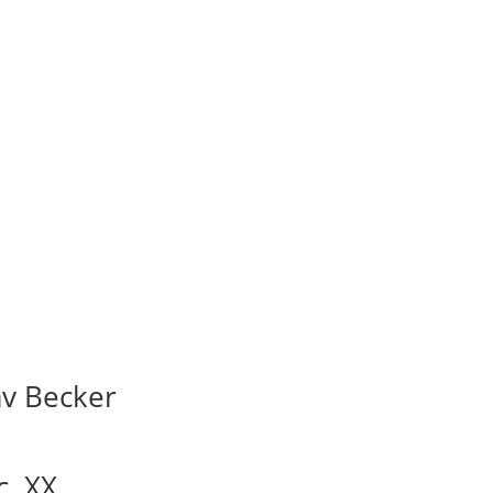
av Becker
c. XX