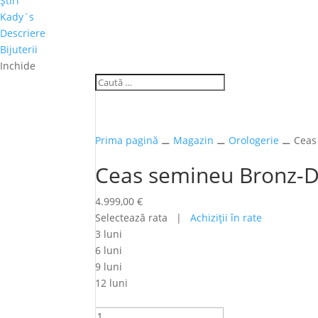
Ştiri
Kady`s
Descriere
Bijuterii
Inchide
Prima pagină
⚊
Magazin
⚊
Orologerie
⚊ Ceas
Ceas semineu Bronz-
4.999,00
€
Selectează rata |
Achiziţii în rate
3 luni
6 luni
9 luni
12 luni
Cantitate