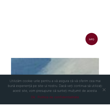
INFO
Utilizăm cookie-urile pentru a vă asigura că vă oferim cea mai
bună experiență pe site-ul nostru. Dacă veți continua să utilizați
acest site, vom presupune că sunteți mulțumit de acesta.
Ok
Politica de confidentialitate