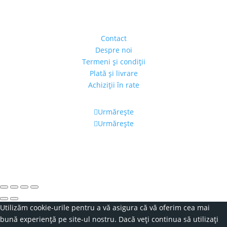
Strada Piaţa Amzei, nr.5, Ap 14,
sect. 1, Bucureşti, România
(intrarea se face prin gang)
Contact
Despre noi
Termeni şi condiţii
Plată şi livrare
Achiziţii în rate
Urmărește
Urmărește
Program
Luni – Vineri: 11:00 – 19:00
Sâmbătă: 11:00 – 14:00
Alexandra's Gallery © 2019. Toate drepturile rezervate.
Utilizăm cookie-urile pentru a vă asigura că vă oferim cea mai
bună experiență pe site-ul nostru. Dacă veți continua să utilizați