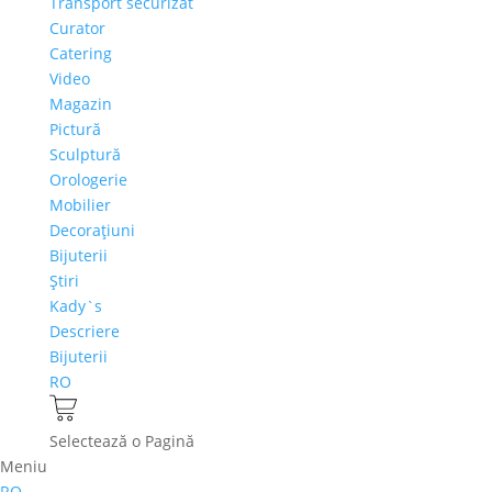
Transport securizat
Curator
Catering
Video
Magazin
Pictură
Sculptură
Orologerie
Mobilier
Decoraţiuni
Bijuterii
Ştiri
Kady`s
Descriere
Bijuterii
RO
Selectează o Pagină
Meniu
RO