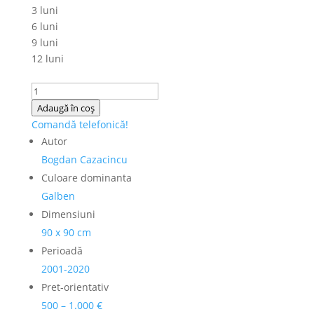
3 luni
6 luni
9 luni
12 luni
Cantitate
Bogdan
Adaugă în coș
Cazacincu
Comandă telefonică!
-
Autor
"Abstract"
Bogdan Cazacincu
Culoare dominanta
Galben
Dimensiuni
90 x 90 cm
Perioadă
2001-2020
Pret-orientativ
500 – 1.000 €