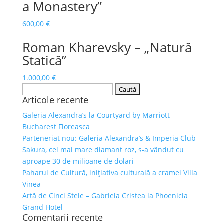
a Monastery”
600,00
€
Roman Kharevsky – „Natură
Statică”
1.000,00
€
Caută
Articole recente
după:
Galeria Alexandra’s la Courtyard by Marriott
Bucharest Floreasca
Parteneriat nou: Galeria Alexandra’s & Imperia Club
Sakura, cel mai mare diamant roz, s-a vândut cu
aproape 30 de milioane de dolari
Paharul de Cultură, inițiativa culturală a cramei Villa
Vinea
Artă de Cinci Stele – Gabriela Cristea la Phoenicia
Grand Hotel
Comentarii recente