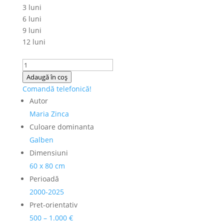
3 luni
6 luni
9 luni
12 luni
Cantitate
Maria
Adaugă în coș
Zinca
Comandă telefonică!
-
Autor
Tablou
Maria Zinca
"The
Culoare dominanta
other
Galben
side"
Dimensiuni
60 x 80 cm
Perioadă
2000-2025
Pret-orientativ
500 – 1.000 €