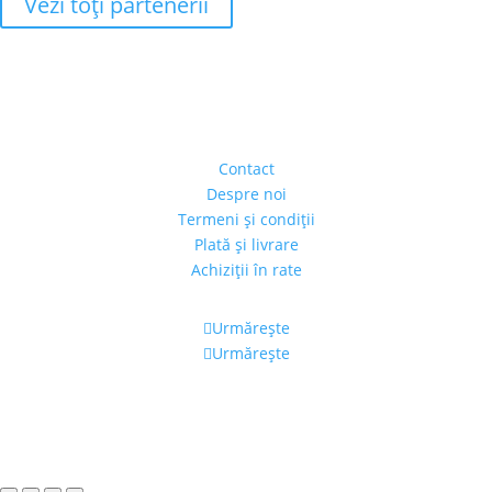
Vezi toţi partenerii
Adresa
Strada Piaţa Amzei, nr.5, Ap 14,
sect. 1, Bucureşti, România
(intrarea se face prin gang)
Contact
Despre noi
Termeni şi condiţii
Plată şi livrare
Achiziţii în rate
Urmărește
Urmărește
Program
Luni – Vineri: 11:00 – 19:00
Sâmbătă: 11:00 – 14:00
Alexandra's Gallery © 2019. Toate drepturile rezervate.