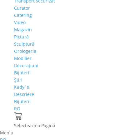
Transport securizat
Curator
Catering
Video
Magazin
Pictură
Sculptură
Orologerie
Mobilier
Decoraţiuni
Bijuterii
Ştiri
Kady`s
Descriere
Bijuterii
RO
Selectează o Pagină
Meniu
RO