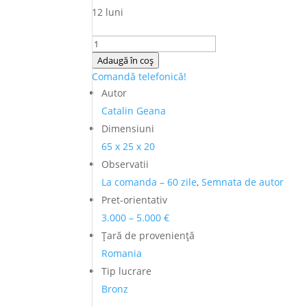
12 luni
Cantitate
Catalin
Adaugă în coș
Geana
Comandă telefonică!
(n.
Autor
1969)
Catalin Geana
-
Dimensiuni
Statuieta
65 x 25 x 20
din
Observatii
bronz
La comanda – 60 zile
,
Semnata de autor
"Sclav
Pret-orientativ
dupa
Michelangelo"
3.000 – 5.000 €
Ţară de provenienţă
Romania
Tip lucrare
Bronz