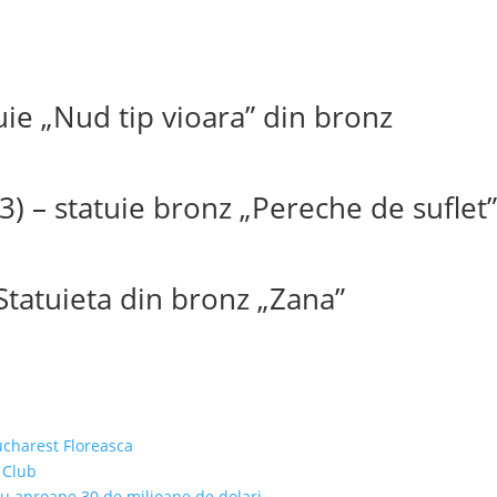
tuie „Nud tip vioara” din bronz
3) – statuie bronz „Pereche de suflet
Statuieta din bronz „Zana”
ucharest Floreasca
 Club
cu aproape 30 de milioane de dolari