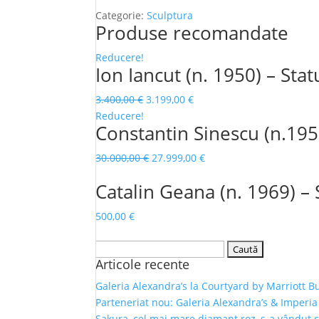
Categorie:
Sculptura
Produse recomandate
Reducere!
Ion Iancut (n. 1950) – Sta
Prețul
Prețul
3.400,00
€
3.199,00
€
inițial
curent
Reducere!
Constantin Sinescu (n.195
a
este:
fost:
3.199,00 €.
Prețul
Prețul
30.000,00
€
27.999,00
€
3.400,00 €.
inițial
curent
Catalin Geana (n. 1969) – 
a
este:
fost:
27.999,00 €.
500,00
€
30.000,00 €.
Caută
Articole recente
după:
Galeria Alexandra’s la Courtyard by Marriott B
Parteneriat nou: Galeria Alexandra’s & Imperia
Sakura, cel mai mare diamant roz, s-a vândut 