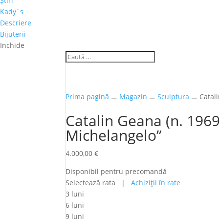
Ştiri
Kady`s
Descriere
Bijuterii
Inchide
Prima pagină
⚊
Magazin
⚊
Sculptura
⚊ Catali
Catalin Geana (n. 1969
Michelangelo”
4.000,00
€
Disponibil pentru precomandă
Selectează rata |
Achiziţii în rate
3 luni
6 luni
9 luni