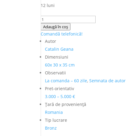
12 luni
Cantitate
Catalin
Adaugă în coș
Geana
Comandă telefonică!
(n.
Autor
1969)
Catalin Geana
-
Dimensiuni
Statuieta
60x 30 x 35 cm
din
Observatii
bronz
La comanda – 60 zile
,
Semnata de autor
"Sclav
Pret-orientativ
dupa
Michelangelo"
3.000 – 5.000 €
Ţară de provenienţă
Romania
Tip lucrare
Bronz