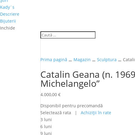
Ştiri
Kady`s
Descriere
Bijuterii
Inchide
Prima pagină
⚊
Magazin
⚊
Sculptura
⚊ Catali
Catalin Geana (n. 1969
Michelangelo”
4.000,00
€
Disponibil pentru precomandă
Selectează rata |
Achiziţii în rate
3 luni
6 luni
9 luni