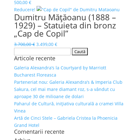
500,00
€
Reducere!
Dumitru Mățăoanu (1888 –
1929) – Statuieta din bronz
„Cap de Copil”
Prețul
Prețul
3.700,00
€
3.499,00
€
Caută
inițial
curent
Articole recente
după:
a
este:
fost:
3.499,00 €.
Galeria Alexandra’s la Courtyard by Marriott
3.700,00 €.
Bucharest Floreasca
Parteneriat nou: Galeria Alexandra’s & Imperia Club
Sakura, cel mai mare diamant roz, s-a vândut cu
aproape 30 de milioane de dolari
Paharul de Cultură, inițiativa culturală a cramei Villa
Vinea
Artă de Cinci Stele – Gabriela Cristea la Phoenicia
Grand Hotel
Comentarii recente