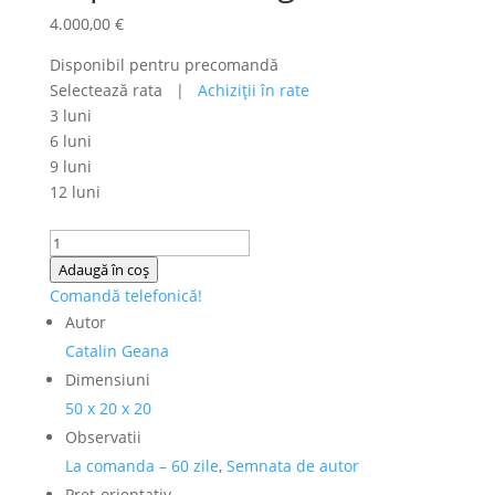
4.000,00
€
Disponibil pentru precomandă
Selectează rata |
Achiziţii în rate
3 luni
6 luni
9 luni
12 luni
Cantitate
Catalin
Adaugă în coș
Geana
Comandă telefonică!
(n.
Autor
1969)
Catalin Geana
-
Dimensiuni
Statuieta
50 x 20 x 20
din
Observatii
bronz
La comanda – 60 zile
,
Semnata de autor
"Sclav
Pret-orientativ