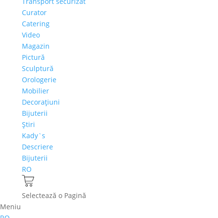
Transport securizat
Curator
Catering
Video
Magazin
Pictură
Sculptură
Orologerie
Mobilier
Decoraţiuni
Bijuterii
Ştiri
Kady`s
Descriere
Bijuterii
RO
Selectează o Pagină
Meniu
RO