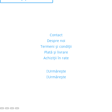
Adresa
Strada Piaţa Amzei, nr.5, Ap 14,
sect. 1, Bucureşti, România
(intrarea se face prin gang)
Contact
Despre noi
Termeni şi condiţii
Plată şi livrare
Achiziţii în rate
Urmărește
Urmărește
Program
Luni – Vineri: 11:00 – 19:00
Sâmbătă: 11:00 – 14:00
Alexandra's Gallery © 2019. Toate drepturile rezervate.