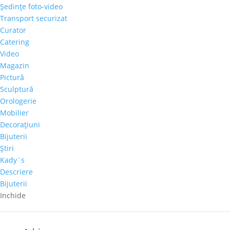
Şedinţe foto-video
Transport securizat
Curator
Catering
Articole recente
Video
Magazin
Galeria Alexandra’s la Courtyard by Marriott
Pictură
Bucharest Floreasca
Sculptură
Parteneriat nou: Galeria Alexandra’s & Imperia Club
Orologerie
Sakura, cel mai mare diamant roz, s-a vândut cu
Mobilier
aproape 30 de milioane de dolari
Decoraţiuni
Bijuterii
Paharul de Cultură, inițiativa culturală a cramei Villa
Ştiri
Vinea
Kady`s
Artă de Cinci Stele – Gabriela Cristea la Phoenicia
Descriere
Grand Hotel
Bijuterii
Inchide
Comentarii recente