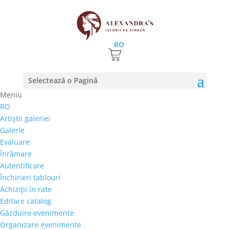
RO
Selectează o Pagină
Meniu
RO
Pictura ramane si anul acesta vedeta
Artiştii galeriei
investitiilor personale
Galerie
18 iulie 2017
|
stiri
Evaluare
Înrămare
De la Marea Criza din 1930 incoace, arta s-a dovedit
Autentificare
a fi cea mai buna investitie financiara. Valoarea
Închirieri tablouri
operelor de arta supravietuieste de cele mai multe
Achiziţii în rate
ori scaderii economice si inflatiei, iar trendul pe piata
Editare catalog
obiectelor de arta este crescator de aproape o suta
Găzduire evenimente
de...
Organizare evenimente